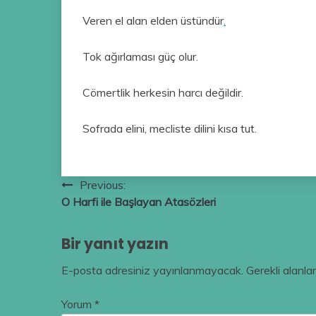
Veren el alan elden üstündür
.
Tok ağırlaması güç olur.
Cömertlik herkesin harcı değildir.
Sofrada elini, mecliste dilini kısa tut.
Yazı
Previous:
O Harfi ile Başlayan Atasözleri
gezinmesi
Bir yanıt yazın
E-posta adresiniz yayınlanmayacak.
Gerekli alanla
Yorum
*