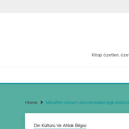
Skip
to
content
Kitap özetleri, özet
Home
Misafire cömert davranmakla ilgili atasöz
Din Kültürü Ve Ahlak Bilgisi