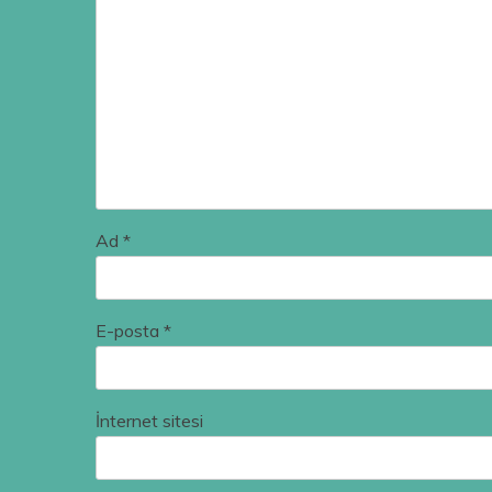
Ad
*
E-posta
*
İnternet sitesi