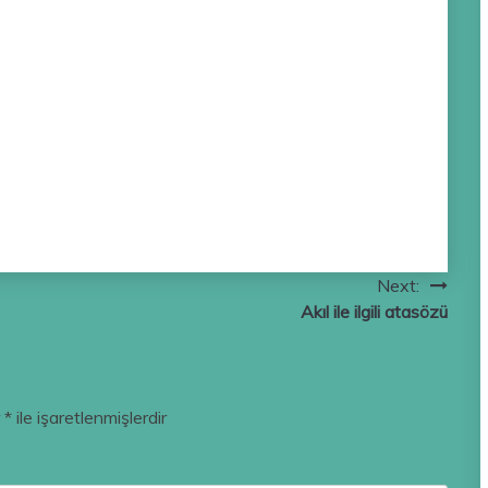
Next:
Akıl ile ilgili atasözü
r
*
ile işaretlenmişlerdir