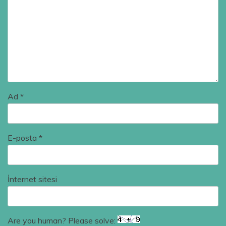
Ad
*
E-posta
*
İnternet sitesi
Are you human? Please solve: