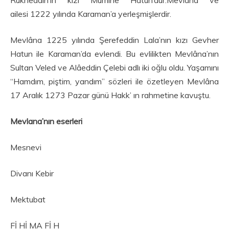
ailesi 1222 yılında Karaman’a yerleşmişlerdir.
Mevlâna 1225 yılında Şerefeddin Lala’nın kızı Gevher
Hatun ile Karaman’da evlendi. Bu evlilikten Mevlâna’nın
Sultan Veled ve Alâeddin Çelebi adlı iki oğlu oldu. Yaşamını
“Hamdım, piştim, yandım” sözleri ile özetleyen Mevlâna
17 Aralık 1273 Pazar günü Hakk’ ın rahmetine kavuştu.
Mevlana’nın eserleri
Mesnevi
Divanı Kebir
Mektubat
Fİ Hİ MA Fİ H