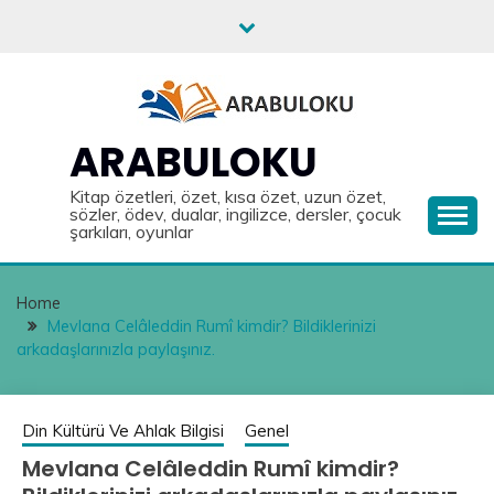
Skip
to
content
ARABULOKU
Kitap özetleri, özet, kısa özet, uzun özet,
sözler, ödev, dualar, ingilizce, dersler, çocuk
şarkıları, oyunlar
Home
Mevlana Celâleddin Rumî kimdir? Bildiklerinizi
arkadaşlarınızla paylaşınız.
Din Kültürü Ve Ahlak Bilgisi
Genel
Mevlana Celâleddin Rumî kimdir?