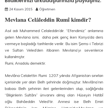
Bildiklerinizi arkadaşlarınızla paylaşınız.
24 Kasım 2015
Öğretmen
Mevlana Celâleddin Rumî kimdir?
Asıl adı Muhammed Celaleddin’dir. “Efendimiz” anlamına
gelen Mevlana ismi, daha pek genç iken Konya’da ders
vermeye başladığı tarihlerde verilir. Bu isim Şems-i Tebrizi
ve Sultan Veled’den itibaren Mevlana’yı sevenlerce
kullanılmştır.
Rumi, Anadolu demektir.
Mevlâna Celalettin Rumi 1207 yılında Afganistan sınırları
içerisinde yer alan Belh şehrinde doğmuştur. Mevlâna’nın
babası Belh şehrinin ileri gelenlerinden olup, sağlığında
“Bilginlerin Sultânı” ünvanını almış olan Hüseyin Hatibî
oğlu Bahâeddin Veled’tir. Annesi ise Belh Emiri
Rükneddin’in kızı Mümine Hatun’dur.Mevlana ve