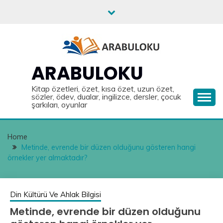
Skip
to
content
ARABULOKU
Kitap özetleri, özet, kısa özet, uzun özet,
sözler, ödev, dualar, ingilizce, dersler, çocuk
şarkıları, oyunlar
Home
Metinde, evrende bir düzen olduğunu gösteren hangi
örnekler yer almaktadır?
Din Kültürü Ve Ahlak Bilgisi
Metinde, evrende bir düzen olduğunu