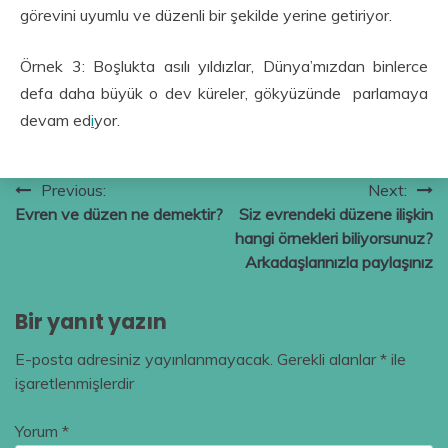
görevini uyumlu ve düzenli bir şekilde yerine getiriyor.
Örnek 3: Boşlukta asılı yıldızlar, Dünya’mızdan binlerce
defa daha büyük o dev küreler, gökyüzünde parlamaya
devam ed
i
yor.
Yazı
Previous:
Next:
Evren ve düzen ne demektir?
Siz evrendeki düzene ilişkin
gezinmesi
hangi örnekleri biliyorsunuz?
Arkadaşlarınızla paylaşınız
Bir yanıt yazın
E-posta adresiniz yayınlanmayacak.
Gerekli alanlar
*
ile
işaretlenmişlerdir
Yorum
*