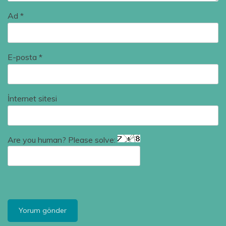
Ad
*
E-posta
*
İnternet sitesi
Are you human? Please solve: