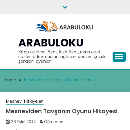
Skip
to
content
ARABULOKU
Kitap özetleri, özet, kısa özet, uzun özet,
sözler, ödev, dualar, ingilizce, dersler, çocuk
şarkıları, oyunlar
Home
Mesneviden Tavşanın Oyunu Hikayesi
Mesnevi Hikayeleri
Mesneviden Tavşanın Oyunu Hikayesi
28 Eylül 2014
Öğretmen