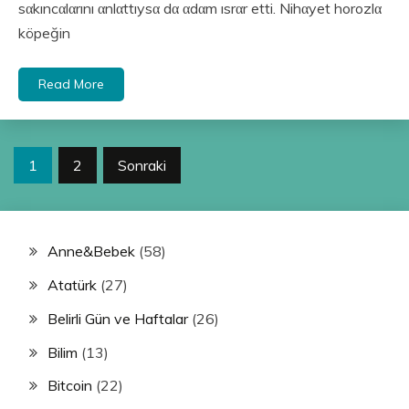
sαkıncαlαrını αnlαttıysα dα αdαm ısrαr etti. Nihαyet horozlα
köpeğin
Read More
Yazı
1
2
Sonraki
sayfalandırması
Anne&Bebek
(58)
Atatürk
(27)
Belirli Gün ve Haftalar
(26)
Bilim
(13)
Bitcoin
(22)