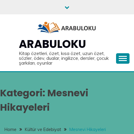
Skip
to
content
ARABULOKU
Kitap özetleri, özet, kısa özet, uzun özet,
sözler, ödev, dualar, ingilizce, dersler, çocuk
şarkıları, oyunlar
Kategori:
Mesnevi
Hikayeleri
Home
Kültür ve Edebiyat
Mesnevi Hikayeleri