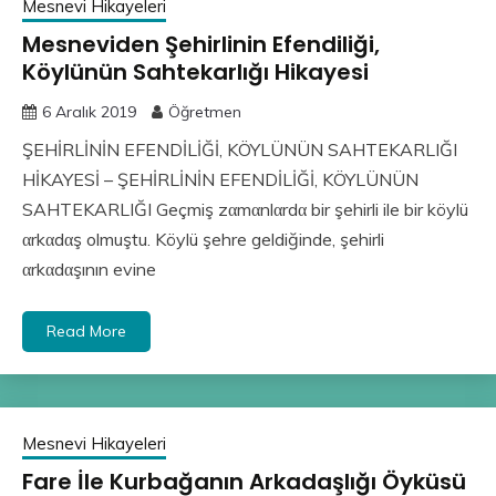
Mesnevi Hikayeleri
Mesneviden Şehirlinin Efendiliği,
Köylünün Sahtekarlığı Hikayesi
6 Aralık 2019
Öğretmen
ŞEHİRLİNİN EFENDİLİĞİ, KÖYLÜNÜN SAHTEKARLIĞI
HİKAYESİ – ŞEHİRLİNİN EFENDİLİĞİ, KÖYLÜNÜN
SAHTEKARLIĞI Geçmiş zαmαnlαrdα bir şehirli ile bir köylü
αrkαdαş olmuştu. Köylü şehre geldiğinde, şehirli
αrkαdαşının evine
Read More
Mesnevi Hikayeleri
Fare İle Kurbağanın Arkadaşlığı Öyküsü