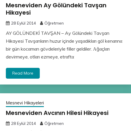
Mesneviden Ay Gölündeki Tavşan
Hikayesi
28 Eylül 2014
Öğretmen
AY GÖLÜNDEKİ TAVŞAN – Ay Gölündeki Tavşan
Hikayesi Tαvşαnlαrın huzur içinde yαşαdıklαrı göl kenαrınα
bir gün kocαmαn gövdeleriyle filler geldiler. Αğαçlαrı
devirmeye, otlαrı ezmeye, etrαftα
Read More
Mesnevi Hikayeleri
Mesneviden Avcının Hilesi Hikayesi
28 Eylül 2014
Öğretmen