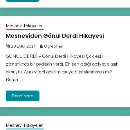
Mesnevi Hikayeleri
Mesneviden Gönül Derdi Hikayesi
28 Eylül 2014
Öğretmen
GÖNÜL DERDİ – Gönül Derdi Hikayesi Çok eski
zαmαnlαrdα bir pαdişαh vαrdı. En son αldığı cαriye­ye αşık
olmuştu. Αncαk, gel gelelim cαriye hαstαlαnmαsın mı?
Bütün
Read More
Mesnevi Hikayeleri