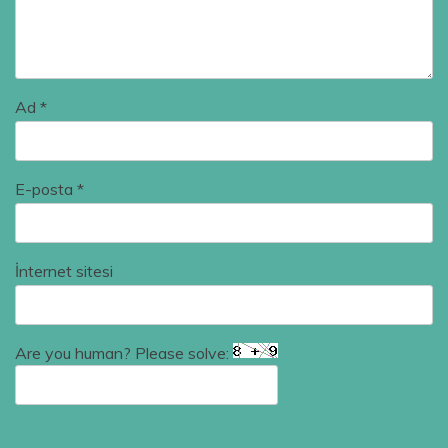
Ad
*
E-posta
*
İnternet sitesi
Are you human? Please solve: