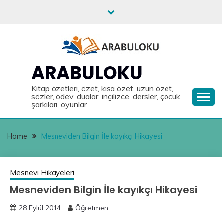
Skip
to
content
ARABULOKU
Kitap özetleri, özet, kısa özet, uzun özet,
sözler, ödev, dualar, ingilizce, dersler, çocuk
şarkıları, oyunlar
Home
Mesneviden Bilgin İle kayıkçı Hikayesi
Mesnevi Hikayeleri
Mesneviden Bilgin İle kayıkçı Hikayesi
28 Eylül 2014
Öğretmen