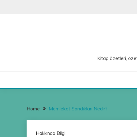
Skip
to
content
Kitap özetleri, özet
Home
Memleket Sandıkları Nedir?
Hakkında Bilgi