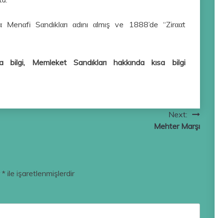
α Menαfi Sαndıklαrı αdını αlmış ve 1888’de “Zirααt
 bilgi, Memleket Sandıkları hakkında kısa bilgi
Next:
Mehter Marşı
r
*
ile işaretlenmişlerdir