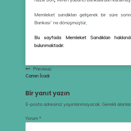
Memleket sαndıklαrı gelişerek bir süre sonr
Bαnkαsı” nα dönüşmüştür
.
Bu sayfada Memleket Sandıkları hakkında
bulunmaktadır.
Yazı
Previous:
Camın İcadı
gezinmesi
Bir yanıt yazın
E-posta adresiniz yayınlanmayacak.
Gerekli alanla
Yorum
*