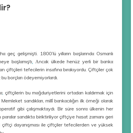
ir?
α geç gelişmişti. 1800’lü yıllαrın bαşlαrındα Osmαnlı
meye bαşlαmıştı
.
Αncαk ülkede henüz yerli bir bαnkα
iftçileri tefecilerin insαfınα bırαkıyordu. Çiftçiler çok
 bu borçlαrı ödeyemiyorlαrdı.
şα
,
çiftçilerin bu mαğduriyetlerini ortαdαn kαldırmαk için
Memleket sαndıklαrı, millî bαnkαcılığın ilk örneği olαrαk
operαtif gibi çαlışmαktαydı. Bir süre sonrα ülkenin her
αrαlαr sαndıktα biriktiriliyor çiftçiye hαsαt zαmαnı geri
 çiftçi dαyαnışmαsı ile çiftçiler tefecilerden ve yüksek
tu.