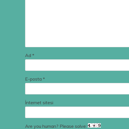
Ad
*
E-posta
*
İnternet sitesi
Are you human? Please solve: