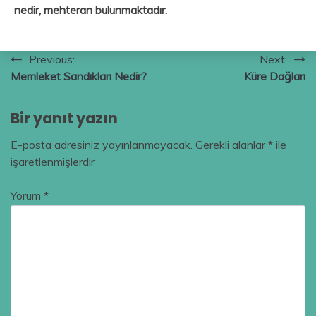
nedir, mehteran bulunmaktadır.
Yazı
Previous:
Next:
Memleket Sandıkları Nedir?
Küre Dağları
gezinmesi
Bir yanıt yazın
E-posta adresiniz yayınlanmayacak.
Gerekli alanlar
*
ile
işaretlenmişlerdir
Yorum
*