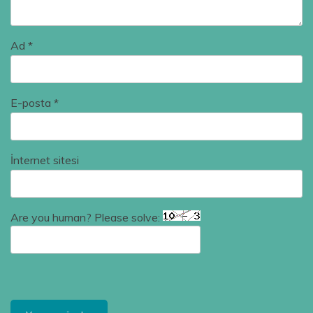
Ad
*
E-posta
*
İnternet sitesi
Are you human? Please solve: