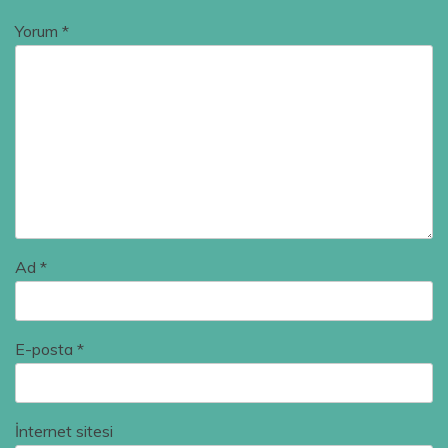
Yorum
*
Ad
*
E-posta
*
İnternet sitesi