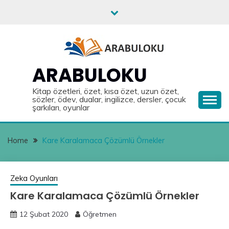
Skip
to
content
ARABULOKU
Kitap özetleri, özet, kısa özet, uzun özet,
sözler, ödev, dualar, ingilizce, dersler, çocuk
şarkıları, oyunlar
Home
Kare Karalamaca Çözümlü Örnekler
Zeka Oyunları
Kare Karalamaca Çözümlü Örnekler
12 Şubat 2020
Öğretmen