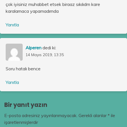
çok iyisiniz muhabbet etsek biraaz sıkılıdm kare
karalamaca yapamadımda
Yanıtla
Alperen
dedi ki:
14 Mayıs 2019, 13:35
Soru hatalı bence
Yanıtla
Bir yanıt yazın
E-posta adresiniz yayınlanmayacak.
Gerekli alanlar
*
ile
işaretlenmişlerdir