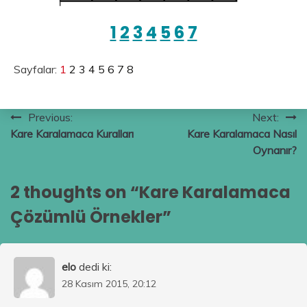
1
2
3
4
5
6
7
Sayfalar:
1
2
3
4
5
6
7
8
Yazı
Previous:
Next:
Kare Karalamaca Kuralları
Kare Karalamaca Nasıl
gezinmesi
Oynanır?
2 thoughts on “
Kare Karalamaca
Çözümlü Örnekler
”
elo
dedi ki:
28 Kasım 2015, 20:12