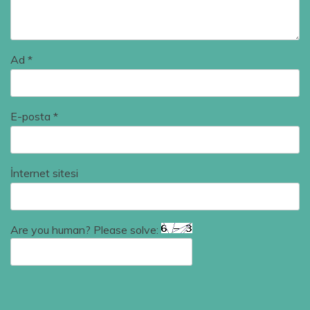
Ad
*
E-posta
*
İnternet sitesi
Are you human? Please solve: