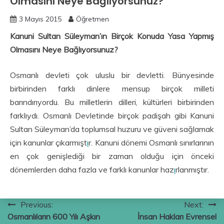
Olmasını Neye Bağlıyorsunuz?
3 Mayıs 2015
Öğretmen
Kanuni Sultan Süleyman’ın Birçok Konuda Yasa Yapmış
Olmasını Neye Bağlıyorsunuz?
Osmanlı devleti çok uluslu bir devletti. Bünyesinde
birbirinden farklı dinlere mensup birçok milleti
barındırıyordu. Bu milletlerin dilleri, kültürleri birbirinden
farklıydı. Osmanlı Devletinde birçok padişah gibi Kanuni
Sultan Süleyman’da toplumsal huzuru ve güveni sağlamak
için kanunlar çıkarmışt
ı
r. Kanuni dönemi Osmanlı sınırlarının
en çok genişlediği bir zaman olduğu için önceki
dönemlerden daha fazla ve farklı kanunlar haz
ı
rlanmıştır.
Yazı
Previous:
Next:
Osmanlıların 600 Yılı Aşkın
İnsan Hakları Evrensel