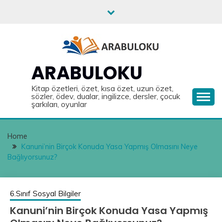
Skip
to
content
ARABULOKU
Kitap özetleri, özet, kısa özet, uzun özet,
sözler, ödev, dualar, ingilizce, dersler, çocuk
şarkıları, oyunlar
Home
Kanuni’nin Birçok Konuda Yasa Yapmış Olmasını Neye
Bağlıyorsunuz?
6.Sınıf Sosyal Bilgiler
Kanuni’nin Birçok Konuda Yasa Yapmış