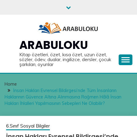
Skip
to
content
ARABULOKU
Kitap özetleri, özet, kısa özet, uzun özet,
sözler, ödev, dualar, ingilizce, dersler, çocuk
şarkıları, oyunlar
Home
İnsan Hakları Evrensel Bildirgesi’nde Tüm İnsanların
Haklarının Güvence Altına Alınmasına Rağmen Hâlâ İnsan
Hakları İhlalleri Yapılmasının Sebepleri Ne Olabilir?
6.Sınıf Sosyal Bilgiler
İnsan Hakları Evrensel Bildirgesi’nde