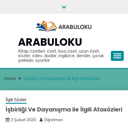
Skip
to
content
ARABULOKU
Kitap özetleri, özet, kısa özet, uzun özet,
sözler, ödev, dualar, ingilizce, dersler, çocuk
şarkıları, oyunlar
Home
İşbirliği Ve Dayanışma ile İlgili Atasözleri
İlgili Sözler
İşbirliği Ve Dayanışma ile İlgili Atasözleri
3 Şubat 2020
Öğretmen