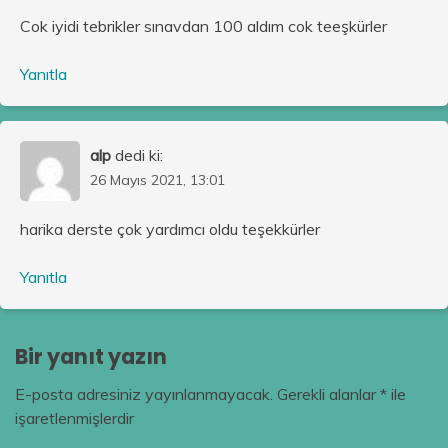
Cok iyidi tebrikler sınavdan 100 aldım cok teeşkürler
Yanıtla
alp
dedi ki:
26 Mayıs 2021, 13:01
harika derste çok yardımcı oldu teşekkürler
Yanıtla
Bir yanıt yazın
E-posta adresiniz yayınlanmayacak.
Gerekli alanlar
*
ile
işaretlenmişlerdir