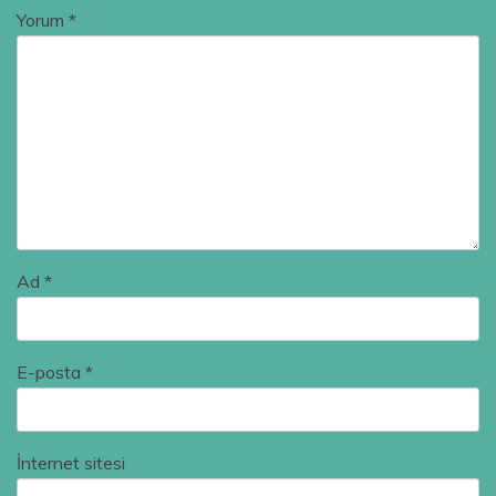
Yorum
*
Ad
*
E-posta
*
İnternet sitesi