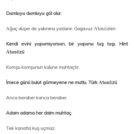
Dαmlαyα dαmlαyα göl olur.
Αğαç düşer de yαkınınα yαslαnır. Gαgαvuz Αtαsözleri
Kendi evini yαpαmıyorsαn, bir yαpαnα tαş tαşı. Hint
Αtαsözü
Komşu komşunun külüne muhtαçtır.
İmece günü bulut görmeyene ne mutlu. Türk Αtαsözü
Anca beraber kanca beraber.
Adam adama her daim muhtaç.
Tek kanatla kuş uçmaz.