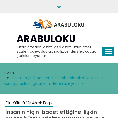
Skip
to
content
ARABULOKU
Kitap özetleri, özet, kısa özet, uzun özet,
sözler, ödev, dualar, ingilizce, dersler, çocuk
şarkıları, oyunlar
Home
İnsanın niçin ibadet ettiğine ilişkin olarak büyüklerinizle
konuşup onların görüşlerini defterinize yazınız
Din Kültürü Ve Ahlak Bilgisi
İnsanın niçin ibadet ettiğine ilişkin