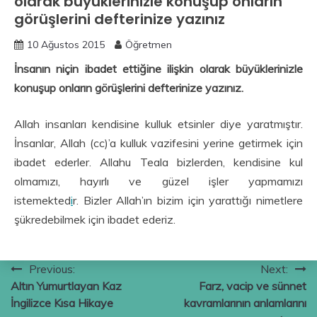
olarak büyüklerinizle konuşup onların
görüşlerini defterinize yazınız
10 Ağustos 2015
Öğretmen
İnsanın niçin ibadet ettiğine ilişkin olarak büyüklerinizle
konuşup onların görüşlerini defterinize yazınız.
Allah insanları kendisine kulluk etsinler diye yaratmıştır.
İnsanlar, Allah (cc)’a kulluk vazifesini yerine getirmek için
ibadet ederler. Allahu Teala bizlerden, kendisine kul
olmamızı, hayırlı ve güzel işler yapmamızı
istemekted
i
r. Bizler Allah’ın bizim için yarattığı nimetlere
şükredebilmek için ibadet ederiz.
Yazı
Previous:
Next:
Altın Yumurtlayan Kaz
Farz, vacip ve sünnet
gezinmesi
İngilizce Kısa Hikaye
kavramlarının anlamlarını