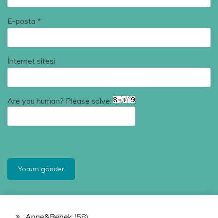
E-posta
*
İnternet sitesi
Are you human? Please solve:
Anne&Bebek
(58)