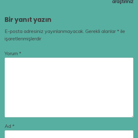
araştırınız
Bir yanıt yazın
E-posta adresiniz yayınlanmayacak.
Gerekli alanlar
*
ile
işaretlenmişlerdir
Yorum
*
Ad
*