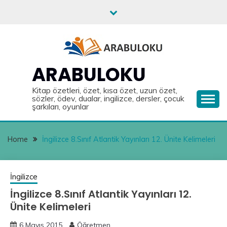
Skip
to
content
ARABULOKU
Kitap özetleri, özet, kısa özet, uzun özet,
sözler, ödev, dualar, ingilizce, dersler, çocuk
şarkıları, oyunlar
Home
İngilizce 8.Sınıf Atlantik Yayınları 12. Ünite Kelimeleri
İngilizce
İngilizce 8.Sınıf Atlantik Yayınları 12.
Ünite Kelimeleri
6 Mayıs 2015
Öğretmen