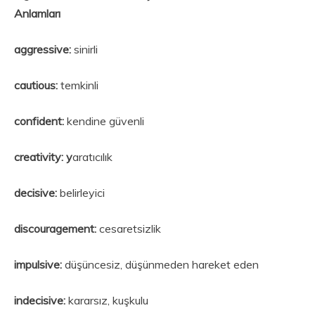
Anlamları
aggressive:
sinirli
cautious:
temkinli
confident:
kendine güvenli
creativity: y
aratıcılık
decisive:
belirleyici
discouragement:
cesaretsizlik
impulsive:
düşüncesiz, düşünmeden hareket eden
indecisive:
kararsız, kuşkulu