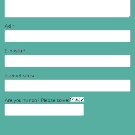
Ad
*
E-posta
*
İnternet sitesi
Are you human? Please solve: