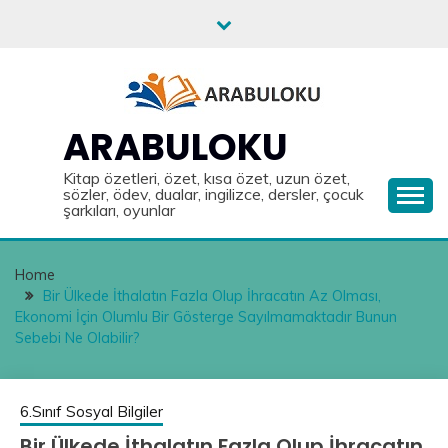
Skip
to
content
ARABULOKU
Kitap özetleri, özet, kısa özet, uzun özet,
sözler, ödev, dualar, ingilizce, dersler, çocuk
şarkıları, oyunlar
Home
Bir Ülkede İthalatın Fazla Olup İhracatın Az Olması,
Ekonomi İçin Olumlu Bir Gösterge Sayılmamaktadır Bunun
Sebebi Ne Olabilir?
6.Sınıf Sosyal Bilgiler
Bir Ülkede İthalatın Fazla Olup İhracatın