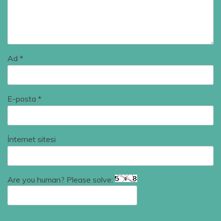
Ad
*
E-posta
*
İnternet sitesi
Are you human? Please solve: