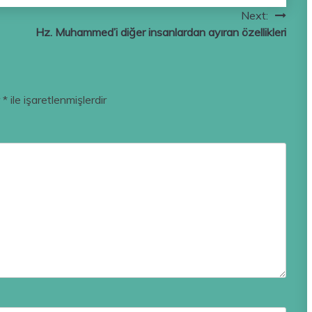
Next:
Hz. Muhammed’i diğer insanlardan ayıran özellikleri
r
*
ile işaretlenmişlerdir