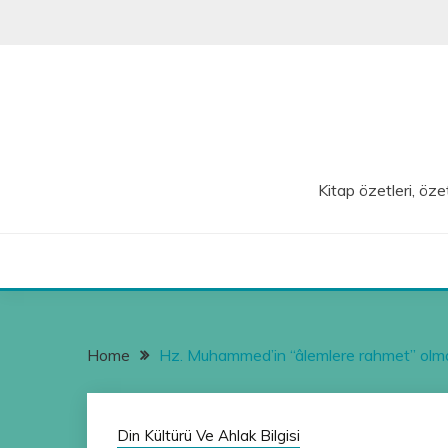
Skip
to
content
Kitap özetleri, özet
Home
Hz. Muhammed’in “âlemlere rahmet” olm
Din Kültürü Ve Ahlak Bilgisi