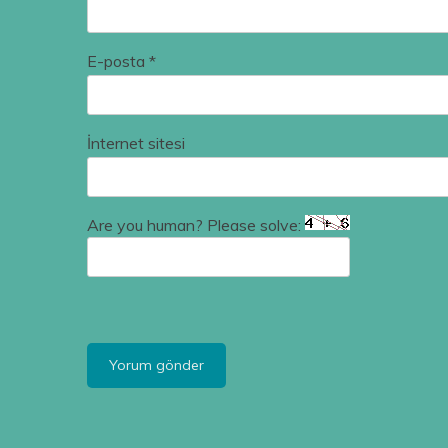
E-posta
*
İnternet sitesi
Are you human? Please solve: