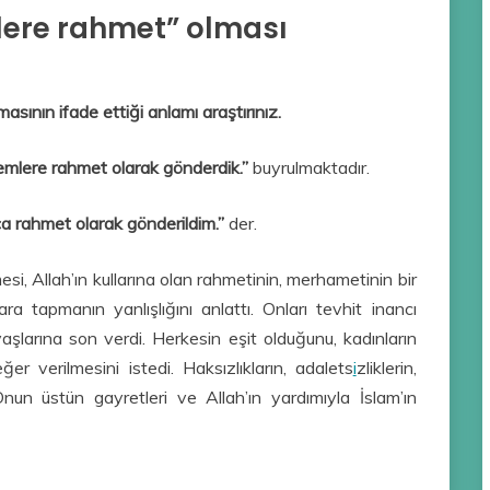
ere rahmet” olması
sının ifade ettiği anlamı araştırınız.
lemlere rahmet olarak gönderdik.”
buyrulmaktadır.
a rahmet olarak gönderildim.”
der.
 Allah’ın kullarına olan rahmetinin, merhametinin bir
a tapmanın yanlışlığını anlattı. Onları tevhit inancı
avaşlarına son verdi. Herkesin eşit olduğunu, kadınların
ğer verilmesini istedi. Haksızlıkların, adalets
i
zliklerin,
nun üstün gayretleri ve Allah’ın yardımıyla İslam’ın