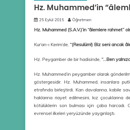
Hz. Muhammed’in “âleml
25 Eylül 2015
Öğretmen
Hz. Muhammed (S.A.V.)’in “âlemlere rahmet” olma
Kur’an-ı Kerim’de,
“(Resulüm!) Biz seni ancak â
Hz. Peygamber de bir hadisinde,
“…Ben yalnızc
Hz. Muhammed’in peygamber olarak gönderilmesi,
göstergesidir. Hz. Muhammed, insanlara putlar
etrafında birleştirdi. Kan davalarına, kabile s
haklarına riayet edilmesini, kız çocuklarına de
kötülüklerin son bulması için çaba harcadı. O
evrensel ilkeleri yeryüzünde yaygınlaştı.