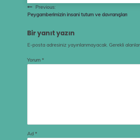
Yazı
Previous:
Peygamberimizin insani tutum ve davranışları
gezinmesi
Bir yanıt yazın
E-posta adresiniz yayınlanmayacak.
Gerekli alanla
Yorum
*
Ad
*