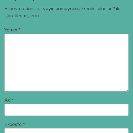
E-posta adresiniz yayınlanmayacak.
Gerekli alanlar
*
ile
işaretlenmişlerdir
Yorum
*
Ad
*
E-posta
*