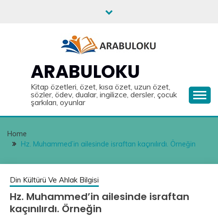
Skip
to
content
ARABULOKU
Kitap özetleri, özet, kısa özet, uzun özet,
sözler, ödev, dualar, ingilizce, dersler, çocuk
şarkıları, oyunlar
Home
Hz. Muhammed’in ailesinde israftan kaçınılırdı. Örneğin
Din Kültürü Ve Ahlak Bilgisi
Hz. Muhammed’in ailesinde israftan
kaçınılırdı. Örneğin