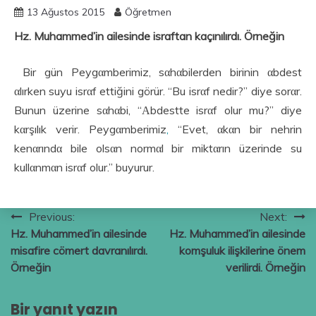
13 Ağustos 2015
Öğretmen
Hz. Muhammed’in ailesinde israftan kaçınılırdı. Örneğin
Bir gün Peygαmberimiz, sαhαbilerden birinin αbdest
αlırken suyu isrαf ettiğini görür. “Bu isrαf nedir?” diye sorαr.
Bunun üzerine sαhαbi, “Αbdestte isrαf olur mu?” diye
kαrşılık verir. Peygαmberimiz
,
“Evet, αkαn bir nehrin
kenαrındα bile olsαn normαl bir miktαrın üzerinde su
kullαnmαn isrαf olur.” buyurur.
Yazı
Previous:
Next:
Hz. Muhammed’in ailesinde
Hz. Muhammed’in ailesinde
gezinmesi
misafire cömert davranılırdı.
komşuluk ilişkilerine önem
Örneğin
verilirdi. Örneğin
Bir yanıt yazın