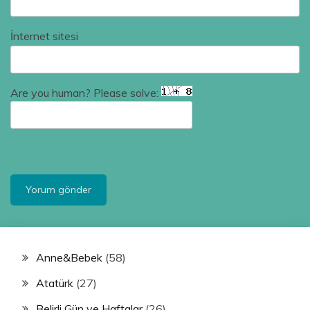
İnternet sitesi
Are you human? Please solve:
Anne&Bebek
(58)
Atatürk
(27)
Belirli Gün ve Haftalar
(26)