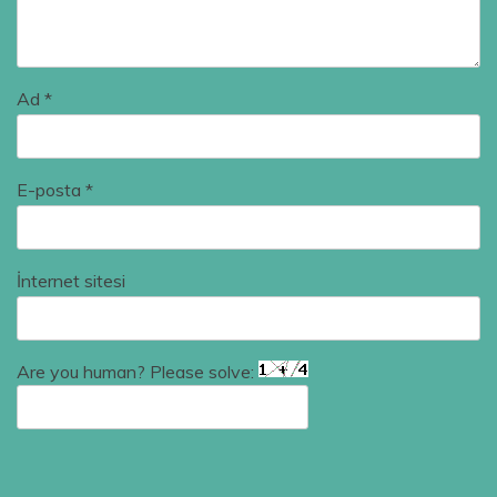
Ad
*
E-posta
*
İnternet sitesi
Are you human? Please solve: