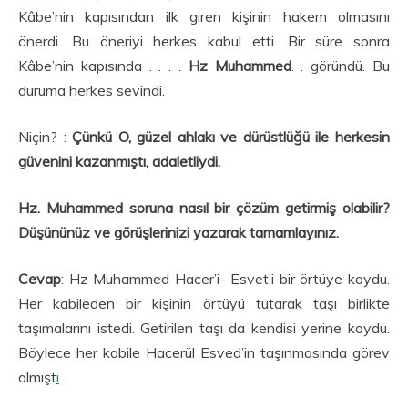
Kâbe’nin kapısından ilk giren kişinin hakem olmasını
önerdi. Bu öneriyi herkes kabul etti. Bir süre sonra
Kâbe’nin kapısında . . . .
Hz Muhammed
. . göründü. Bu
duruma herkes sevindi.
Niçin? :
Çünkü O, güzel ahlakı ve dürüstlüğü ile herkesin
güvenini kazanmıştı, adaletliydi.
Hz. Muhammed soruna nasıl bir çözüm getirmiş olabilir?
Düşününüz ve görüşlerinizi yazarak tamamlayınız.
Cevap
: Hz Muhammed Hacer’i- Esvet’i bir örtüye koydu.
Her kabileden bir kişinin örtüyü tutarak taşı birlikte
taşımalarını istedi. Getirilen taşı da kendisi yerine koydu.
Böylece her kabile Hacerül Esved’in taşınmasında görev
almışt
ı
.