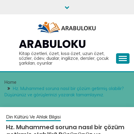
Skip
to
content
ARABULOKU
Kitap özetleri, özet, kısa özet, uzun özet,
sözler, ödev, dualar, ingilizce, dersler, çocuk
şarkıları, oyunlar
Home
Hz. Muhammed soruna nasıl bir çözüm getirmiş olabilir?
Düşününüz ve görüşlerinizi yazarak tamamlayınız.
Din Kültürü Ve Ahlak Bilgisi
Hz. Muhammed soruna nasıl bir çözüm