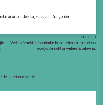
r.
nlar birbirlerinden kuşku duyar hâle gelirler.
Next:
ğin
Verilen örnekten hareketle haset etmenin zararlarını
ş
aşağıdaki noktalı yerlere listeleyiniz.
r
*
ile işaretlenmişlerdir