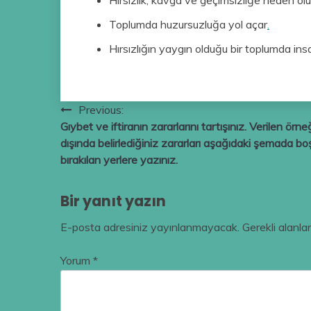
Hırsızlık, kavga ve geçimsizliğe neden olu
Toplumda huzursuzluğa yol açar
.
Hırsızlığın yaygın olduğu bir toplumda insa
Yazı
Previous:
Gıybet ve iftiranın zararlarını tartışınız. Verilen örne
gezinmesi
dışında belirlediğiniz zararları aşağıdaki şemada bo
bırakılan yerlere yazınız.
Bir yanıt yazın
E-posta adresiniz yayınlanmayacak.
Gerekli alanla
Yorum
*