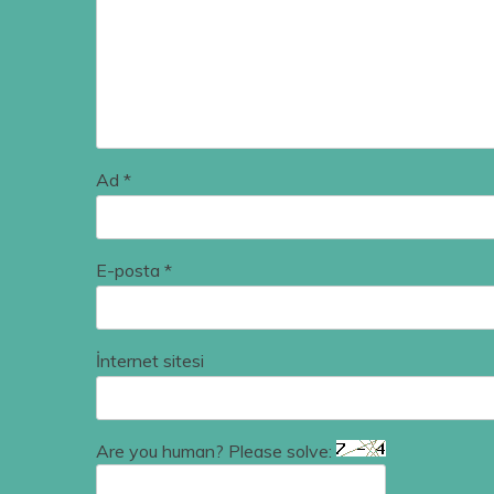
Ad
*
E-posta
*
İnternet sitesi
Are you human? Please solve: