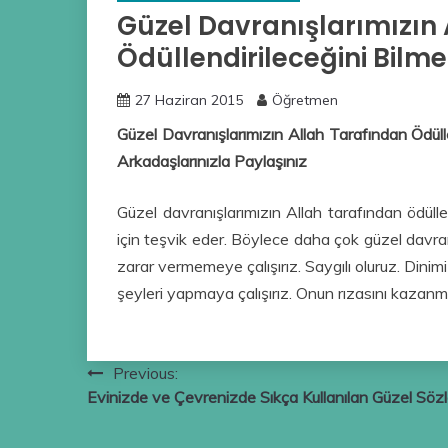
Güzel Davranışlarımızın
Ödüllendirileceğini Bilmek
27 Haziran 2015
Öğretmen
Güzel Davranışlarımızın Allah Tarafından Ödülle
Arkadaşlarınızla Paylaşınız
Güzel davranışlarımızın Allah tarafından ödüll
için teşvik eder. Böylece daha çok güzel davran
zarar vermemeye çalışırız. Saygılı oluruz. Dinimiz
şeyleri yapmaya çalışırız. Onun rızasını kazanma
Yazı
Previous:
Evinizde ve Çevrenizde Sıkça Kullanılan Güzel Sözl
gezinmesi