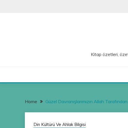
Skip
to
content
Kitap özetleri, özet
Home
Güzel Davranışlarımızın Allah Tarafından Ö
Din Kültürü Ve Ahlak Bilgisi