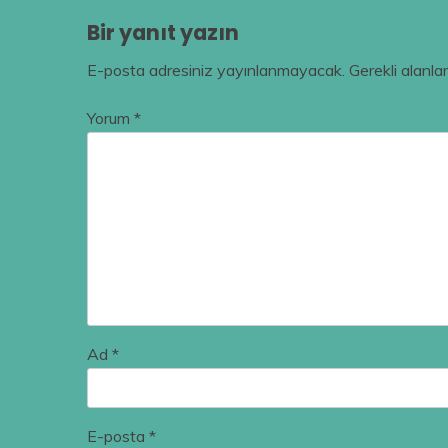
Bir yanıt yazın
E-posta adresiniz yayınlanmayacak.
Gerekli alanla
Yorum
*
Ad
*
E-posta
*