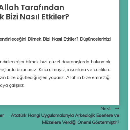
 Allah Tarafından
 Bizi Nasıl Etkiler?
ndirileceğini Bilmek Bizi Nasıl Etkiler? Düşüncelerinizi
endirileceğini bilmek bizi güzel davranışlarda bulunmak
ışlarda bulunuruz. Kırıcı olmayız
,
insanlara ve canlılara
in bize öğütlediği işleri yaparız. Allah’ın bize emrettiği
ya çalışırız.
Next:
er
Atatürk Hangi Uygulamalarıyla Arkeolojik Eserlere ve
Müzelere Verdiği Önemi Göstermiştir?