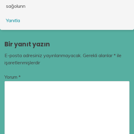
sağolunn
Yanıtla
Bir yanıt yazın
E-posta adresiniz yayınlanmayacak.
Gerekli alanlar
*
ile
işaretlenmişlerdir
Yorum
*