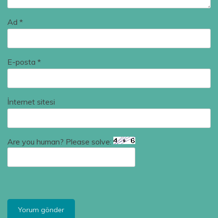
Ad
*
E-posta
*
İnternet sitesi
Are you human? Please solve: