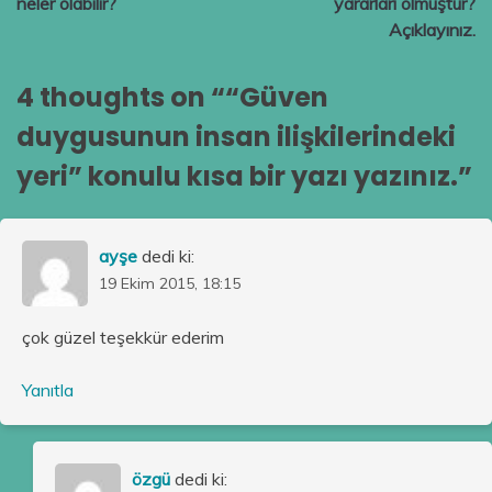
neler olabilir?
yararları olmuştur?
Açıklayınız.
4 thoughts on “
“Güven
duygusunun insan ilişkilerindeki
yeri” konulu kısa bir yazı yazınız.
”
ayşe
dedi ki:
19 Ekim 2015, 18:15
çok güzel teşekkür ederim
Yanıtla
özgü
dedi ki: