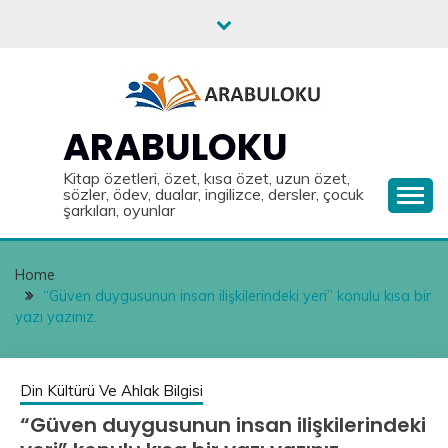
Skip
to
content
ARABULOKU
Kitap özetleri, özet, kısa özet, uzun özet,
sözler, ödev, dualar, ingilizce, dersler, çocuk
şarkıları, oyunlar
Home
“Güven duygusunun insan ilişkilerindeki yeri” konulu kısa bir
yazı yazınız.
Din Kültürü Ve Ahlak Bilgisi
“Güven duygusunun insan ilişkilerindeki