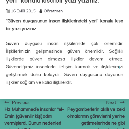
yeri” konulu kısa bir yazı yazınız.
16 Eylül 2015
Öğretmen
“Güven duygusunun insan ilişkilerindeki yeri” konulu kısa
bir yazı yazınız.
Güven duygusu insan ilişkilerinde çok önemlidir.
İlişkilerimizin gelişmesinde güven önemlidir. Sağlıklı
ilişkilerde güven olmazsa ilişkiler devam etmez.
Güvendiğimiz insanlarla iletişim kurmak ve ilişkilerim
i
zi
geliştirmek daha kolaydır. Güven duygusuna dayanan
ilişkiler sağlam ve kalıcı ilişkilerdir.
Yazı
Previous:
Next:
Hz Muhammed’e insanlar “el-
Peygamberlerin akıllı ve zeki
gezinmesi
Emin (güvenilir kişi)adını
olmalarının görevlerini yerine
vermişlerdi. Bunun nedenleri
getirmelerinde ne gibi