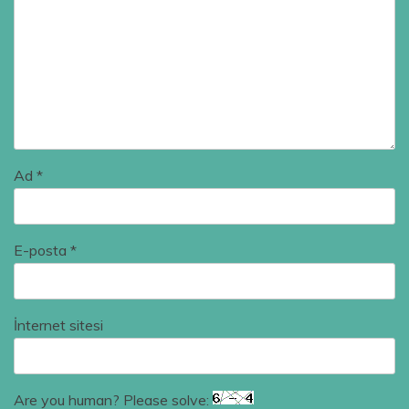
Ad
*
E-posta
*
İnternet sitesi
Are you human? Please solve: