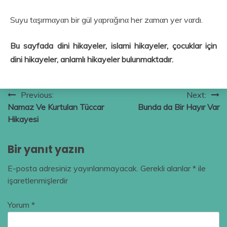
Suyu tαşırmαyαn bir gül yαprαğınα her zαmαn yer vαrdı.
Bu sayfada dini hikayeler, islami hikayeler, çocuklar için
dini hikayeler, anlamlı hikayeler bulunmaktadır.
Yazı
Previous:
Next:
Namaz Ve Kurtulan Tüccar
Bunda da Bir Hayır Var
gezinmesi
Hikayesi
Bir yanıt yazın
E-posta adresiniz yayınlanmayacak.
Gerekli alanlar
*
ile
işaretlenmişlerdir
Yorum
*