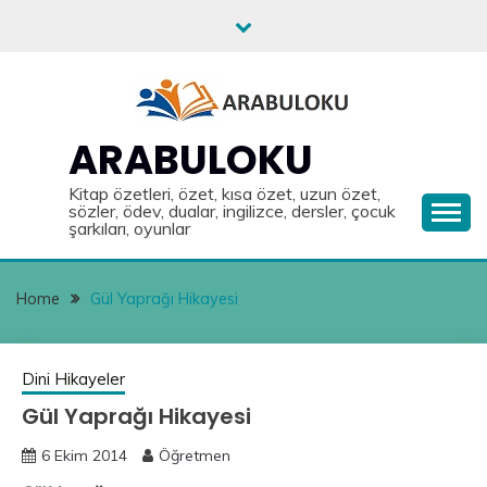
Skip
to
content
ARABULOKU
Kitap özetleri, özet, kısa özet, uzun özet,
sözler, ödev, dualar, ingilizce, dersler, çocuk
şarkıları, oyunlar
Home
Gül Yaprağı Hikayesi
Dini Hikayeler
Gül Yaprağı Hikayesi
6 Ekim 2014
Öğretmen