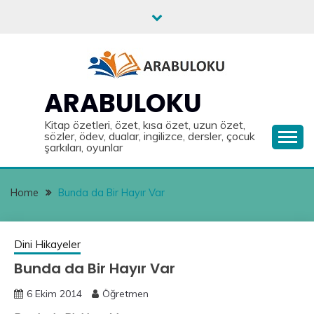
Skip
to
content
ARABULOKU
Kitap özetleri, özet, kısa özet, uzun özet,
sözler, ödev, dualar, ingilizce, dersler, çocuk
şarkıları, oyunlar
Home
Bunda da Bir Hayır Var
Dini Hikayeler
Bunda da Bir Hayır Var
6 Ekim 2014
Öğretmen