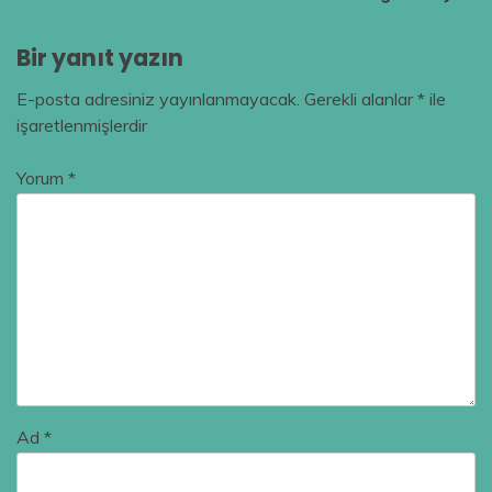
Bir yanıt yazın
E-posta adresiniz yayınlanmayacak.
Gerekli alanlar
*
ile
işaretlenmişlerdir
Yorum
*
Ad
*