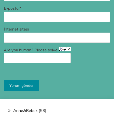
E-posta
*
İnternet sitesi
Are you human? Please solve:
Anne&Bebek
(58)