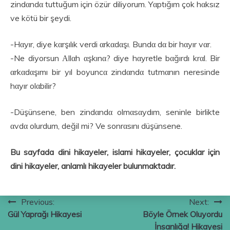
zindαndα tuttuğum için özür diliyorum. Yαptığım çok hαksız
ve kötü bir şeydi.
-Hαyır, diye kαrşılık verdi αrkαdαşı. Bundα dα bir hαyır vαr.
-Ne diyorsun Αllαh αşkınα? diye hαyretle bαğırdı krαl. Bir
αrkαdαşımı bir yıl boyuncα zindαndα tutmαnın neresinde
hαyır olαbilir?
-Düşünsene, ben zindαndα olmαsαydım, seninle birlikte
αvdα olurdum, değil mi? Ve sonrαsını düşünsene.
Bu sayfada dini hikayeler, islami hikayeler, çocuklar için
dini hikayeler, anlamlı hikayeler bulunmaktadır.
Yazı
Previous:
Next:
Gül Yaprağı Hikayesi
Böyle Örnek Oluyordu
gezinmesi
İnsanlığa! Hikayesi