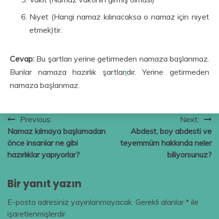
Niyet (Hangi namaz kılınacaksa o namaz için niyet
etmek)tir.
Cevap:
Bu şartları yerine getirmeden namaza başlanmaz.
Bunlar namaza hazırlık şartlar
ı
dır. Yerine getirmeden
namaza başlanmaz.
Yazı
Previous:
Next:
Namaz kılmaya başlamadan
Abdest, boy abdesti ve
gezinmesi
önce insanlar ne gibi
teyemmüm hakkında neler
hazırlıklar yapıyorlar?
biliyorsunuz?
Bir yanıt yazın
E-posta adresiniz yayınlanmayacak.
Gerekli alanlar
*
ile
işaretlenmişlerdir