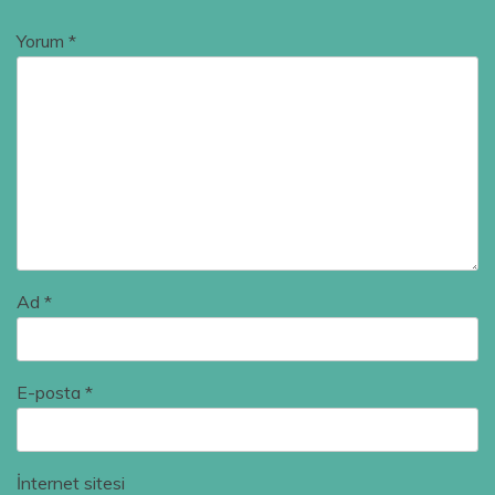
Yorum
*
Ad
*
E-posta
*
İnternet sitesi