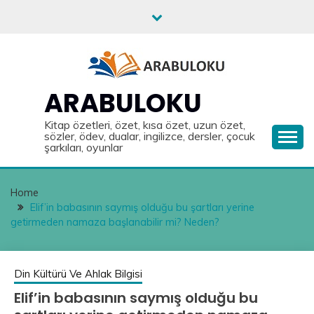
Skip
to
content
ARABULOKU
Kitap özetleri, özet, kısa özet, uzun özet,
sözler, ödev, dualar, ingilizce, dersler, çocuk
şarkıları, oyunlar
Home
Elif’in babasının saymış olduğu bu şartları yerine
getirmeden namaza başlanabilir mi? Neden?
Din Kültürü Ve Ahlak Bilgisi
Elif’in babasının saymış olduğu bu