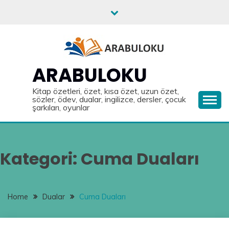
Skip
to
content
ARABULOKU
Kitap özetleri, özet, kısa özet, uzun özet,
sözler, ödev, dualar, ingilizce, dersler, çocuk
şarkıları, oyunlar
Kategori:
Cuma Duaları
Home
Dualar
Cuma Duaları