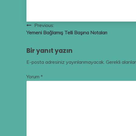
Yazı
Previous:
Yemeni Bağlamış Telli Başına Notaları
gezinmesi
Bir yanıt yazın
E-posta adresiniz yayınlanmayacak.
Gerekli alanla
Yorum
*