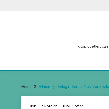
Skip
to
content
Kitap özetleri, özet
Home
Bilmem Şu Feleğin Bende Nesi Var Sözle
Blok Flüt Notaları
Türkü Sözleri