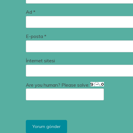
Ad
*
E-posta
*
İnternet sitesi
Are you human? Please solve: