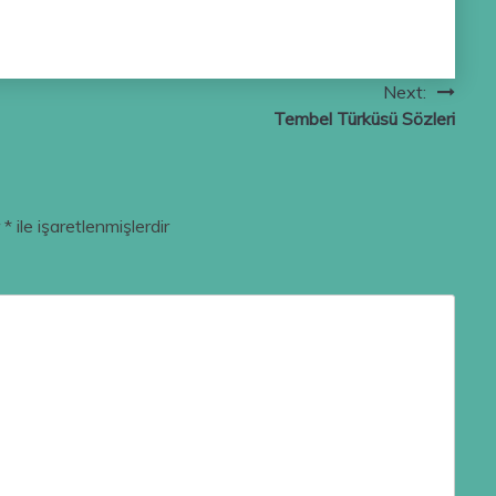
Next:
Tembel Türküsü Sözleri
r
*
ile işaretlenmişlerdir