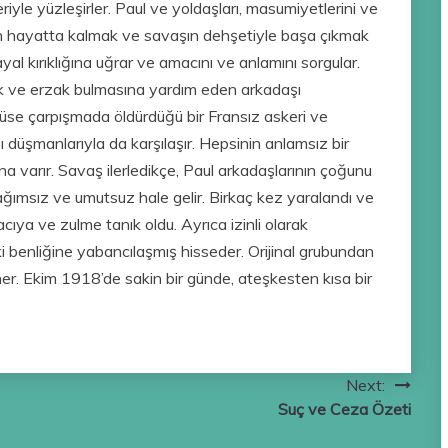
riyle yüzleşirler. Paul ve yoldaşları, masumiyetlerini ve
en hayatta kalmak ve savaşın dehşetiyle başa çıkmak
al kırıklığına uğrar ve amacını ve anlamını sorgular.
cek ve erzak bulmasına yardım eden arkadaşı
öğüse çarpışmada öldürdüğü bir Fransız askeri ve
düşmanlarıyla da karşılaşır. Hepsinin anlamsız bir
 varır. Savaş ilerledikçe, Paul arkadaşlarının çoğunu
msız ve umutsuz hale gelir. Birkaç kez yaralandı ve
ıya ve zulme tanık oldu. Ayrıca izinli olarak
i benliğine yabancılaşmış hisseder. Orijinal grubundan
er. Ekim 1918’de sakin bir günde, ateşkesten kısa bir
Next:
Suç ve Ceza Özeti