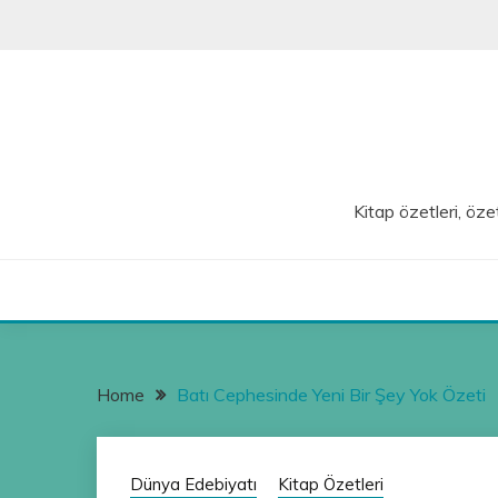
Skip
to
content
Kitap özetleri, özet
Home
Batı Cephesinde Yeni Bir Şey Yok Özeti
Dünya Edebiyatı
Kitap Özetleri