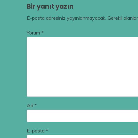
Bir yanıt yazın
E-posta adresiniz yayınlanmayacak.
Gerekli alanla
Yorum
*
Ad
*
E-posta
*