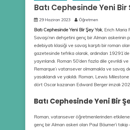
Batı Cephesinde Yeni Bir 
29 Haziran 2023
Öğretmen
Batı Cephesinde Yeni Bir Şey Yok
, Erich Maria
Savaşı’nın dehşetini genç bir Alman askerinin 
edebiyatı klasiği ve savaş karşıtı bir roman ola
gazetesinde tefrika olarak, ardından 19291’de 
yayınlandı. Roman 50’den fazla dile çevrildi v
Remarque’ı vatansever olmamakla ve savaş den
yasaklandı ve yakıldı. Roman, Lewis Milestone
dört Oscar kazanan Edward Berger imzalı 2022 
Batı Cephesinde Yeni Bir Ş
Roman, vatansever öğretmenlerinden etkilenen sı
genç bir Alman askeri olan Paul Bäumer’i takip 