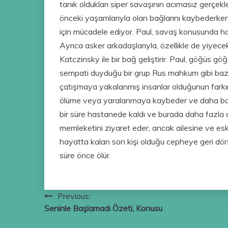
tanık oldukları siper savaşının acımasız gerçekle
önceki yaşamlarıyla olan bağlarını kaybederk
için mücadele ediyor. Paul, savaş konusunda hay
Ayrıca asker arkadaşlarıyla, özellikle de yiye
Katczinsky ile bir bağ geliştirir. Paul, göğüs g
sempati duyduğu bir grup Rus mahkum gibi bazı 
çatışmaya yakalanmış insanlar olduğunun farkına
ölüme veya yaralanmaya kaybeder ve daha bağı
bir süre hastanede kaldı ve burada daha fazla ac
memleketini ziyaret eder, ancak ailesine ve esk
hayatta kalan son kişi olduğu cepheye geri dön
süre önce ölür.
Yazı
Previous:
Seninle Başlamadı Özeti, Konusu
gezinmesi