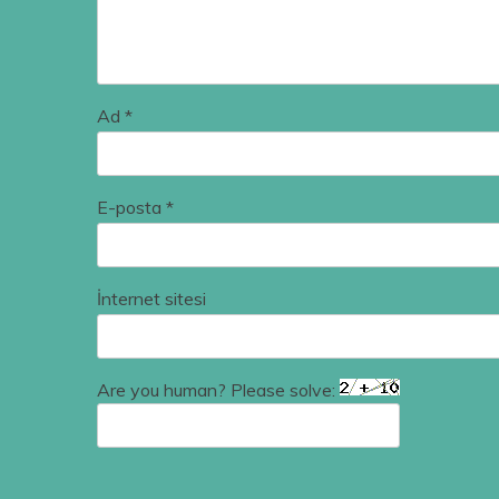
Ad
*
E-posta
*
İnternet sitesi
Are you human? Please solve: