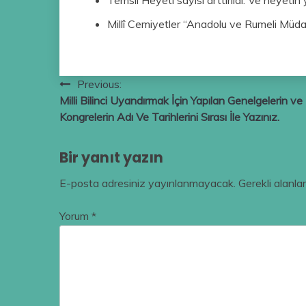
Millî Cemiyetler “Anadolu ve Rumeli Müdafa
Yazı
Previous:
Milli Bilinci Uyandırmak İçin Yapılan Genelgelerin ve
gezinmesi
Kongrelerin Adı Ve Tarihlerini Sırası İle Yazınız.
Bir yanıt yazın
E-posta adresiniz yayınlanmayacak.
Gerekli alanla
Yorum
*