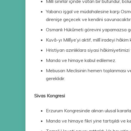
Millî sınırlar içinde vatan bir bütündür, bö
Yabancı işgal ve müdahalesine karşı Osm
direnişe geçecek ve kendini savunacaktır
Osmanlı Hükûmeti görevini yapamazsa geçi
Kuvâ-yı Millîye’yi aktif, millî iradeyi hâkim
Hristiyan azınlıklara siyasi hâkimiyetimiz
Manda ve himaye kabul edilemez.
Mebusan Meclisinin hemen toplanması ve h
gereklidir.
Sivas Kongresi
Erzurum Kongresinde alınan ulusal kararl
Manda ve himaye fikri yine tartışıldı ve ke
Temsil Heyeti sayısı arttırıldı. Ve heyetin y