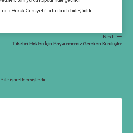
a-i Hukuk Cemiyeti” adı altında birleştirildi.
Next:
Tüketici Hakları İçin Başvurmamız Gereken Kuruluşlar
r
*
ile işaretlenmişlerdir