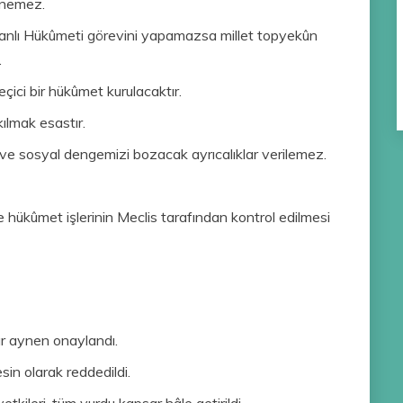
lünemez.
anlı Hükûmeti görevini yapamazsa millet topyekûn
.
ci bir hükûmet kurulacaktır.
 kılmak esastır.
i ve sosyal dengemizi bozacak ayrıcalıklar verilemez.
ükûmet işlerinin Meclis tarafından kontrol edilmesi
ar aynen onaylandı.
sin olarak reddedildi.
etkileri, tüm yurdu kapsar hâle getirildi.