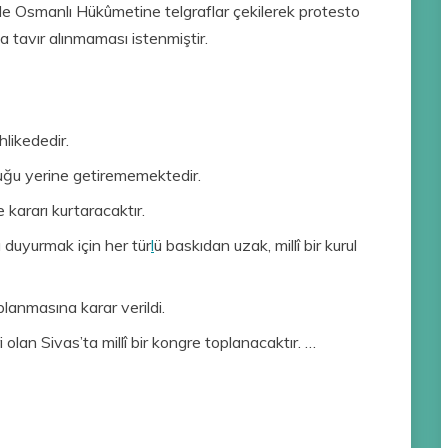
ri ile Osmanlı Hükûmetine telgraflar çekilerek protesto
a tavır alınmaması istenmiştir.
hlikededir.
uğu yerine getirememektedir.
e kararı kurtaracaktır.
 duyurmak için her tür
l
ü baskıdan uzak, millî bir kurul
planmasına karar verildi.
lan Sivas’ta millî bir kongre toplanacaktır. …