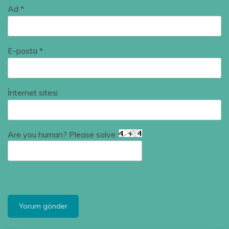
Ad
*
E-posta
*
İnternet sitesi
Are you human? Please solve: