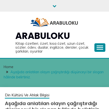
Skip
to
content
ARABULOKU
Kitap özetleri, özet, kısa özet, uzun özet,
sözler, ödev, dualar, ingilizce, dersler, çocuk
şarkıları, oyunlar
Home
Aşağıda anlatılan olayın çağrıştırdığı düşünceyi bir slogan
hâlinde belirtiniz.
Din Kültürü Ve Ahlak Bilgisi
Aşağıda anlatılan olayın çağrıştırdığı