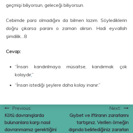
geçmişi biliyorsun, geleceği biliyorsun.
Cebimde para olmadığını da bilmen lazım. Söylediklerin
doğru çıkarsa paranı o zaman alırsın. Hadi eyvallah
şimdilik…8
Cevap:
“İnsan kandırılmaya müsaitse, kandırmak çok
kolaydır
.
”
“İnsan istediği şeylere daha kolay inanır.”
Yazı
Previous:
Next:
Kötü davranışlarda
Gıybet ve iftiranın zararlarını
gezinmesi
bulunanlara karşı nasıl
tartışınız. Verilen örneğin
davranmamız gerektiğini
dışında belirlediğiniz zararları