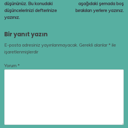
düşününüz. Bu konudaki
aşağıdaki şemada boş
düşüncelerinizi defterinize
bırakılan yerlere yazınız.
yazınız.
Bir yanıt yazın
E-posta adresiniz yayınlanmayacak.
Gerekli alanlar
*
ile
işaretlenmişlerdir
Yorum
*