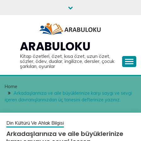
Skip
to
content
ARABULOKU
Kitap özetleri, özet, kısa özet, uzun özet,
sözler, ödev, dualar, ingilizce, dersler, çocuk
şarkıları, oyunlar
Home
Arkadaşlarınıza ve aile büyüklerinize karşı saygı ve sevgi
içeren davranışlarınızdan üç tanesini defterinize yazınız.
Din Kültürü Ve Ahlak Bilgisi
Arkadaşlarınıza ve aile büyüklerinize