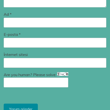
Ad
*
E-posta
*
İnternet sitesi
Are you human? Please solve: