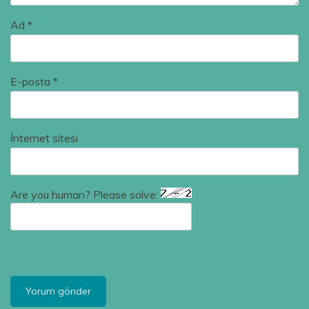
Ad
*
E-posta
*
İnternet sitesi
Are you human? Please solve: