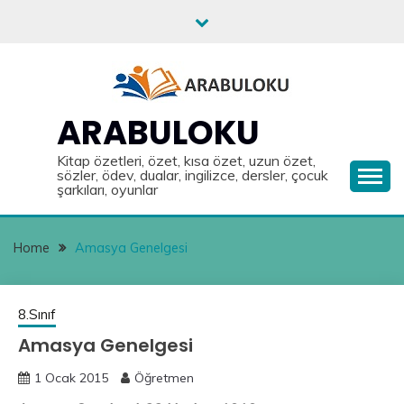
Skip
to
content
ARABULOKU
Kitap özetleri, özet, kısa özet, uzun özet,
sözler, ödev, dualar, ingilizce, dersler, çocuk
şarkıları, oyunlar
Home
Amasya Genelgesi
8.Sınıf
Amasya Genelgesi
1 Ocak 2015
Öğretmen