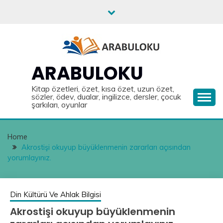
Skip
to
content
ARABULOKU
Kitap özetleri, özet, kısa özet, uzun özet,
sözler, ödev, dualar, ingilizce, dersler, çocuk
şarkıları, oyunlar
Home
Akrostişi okuyup büyüklenmenin zararları açısından
yorumlayınız.
Din Kültürü Ve Ahlak Bilgisi
Akrostişi okuyup büyüklenmenin