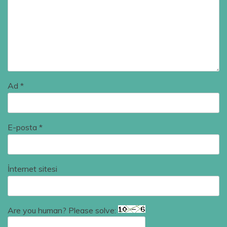
Ad
*
E-posta
*
İnternet sitesi
Are you human? Please solve: