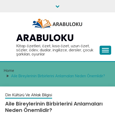
Skip
to
content
ARABULOKU
Kitap özetleri, özet, kısa özet, uzun özet,
sözler, ödev, dualar, ingilizce, dersler, çocuk
şarkıları, oyunlar
Home
Aile Bireylerinin Birbirlerini Anlamaları Neden Önemlidir?
Din Kültürü Ve Ahlak Bilgisi
Aile Bireylerinin Birbirlerini Anlamaları
Neden Önemlidir?