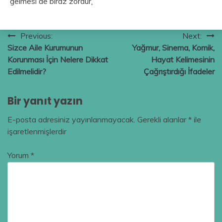
gelmesi de biraz zordur
.
Yazı
Previous:
Next:
Sizce Aile Kurumunun
Yağmur, Sinema, Komik,
gezinmesi
Korunması İçin Nelere Dikkat
Hayat Kelimesinin
Edilmelidir?
Çağrıştırdığı İfadeler
Bir yanıt yazın
E-posta adresiniz yayınlanmayacak.
Gerekli alanlar
*
ile
işaretlenmişlerdir
Yorum
*