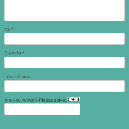
Ad
*
E-posta
*
İnternet sitesi
Are you human? Please solve: