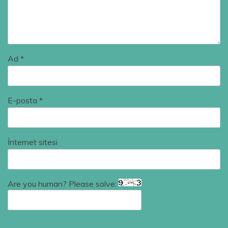
Ad
*
E-posta
*
İnternet sitesi
Are you human? Please solve: