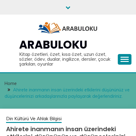
Skip
to
content
ARABULOKU
Kitap özetleri, özet, kısa özet, uzun özet,
sözler, ödev, dualar, ingilizce, dersler, çocuk
şarkıları, oyunlar
Home
Ahirete inanmanın insan üzerindeki etkilerini düşününüz ve
düşüncelerinizi arkadaşlarınızla paylaşarak değerlendiriniz.
Din Kültürü Ve Ahlak Bilgisi
Ahirete inanmanın insan üzerindeki