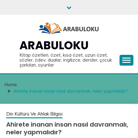
Skip
to
content
ARABULOKU
Kitap özetleri, özet, kısa özet, uzun özet,
sözler, ödev, dualar, ingilizce, dersler, çocuk
şarkıları, oyunlar
Home
Ahirete inanan insan nasıl davranmalı, neler yapmalıdır?
Din Kültürü Ve Ahlak Bilgisi
Ahirete inanan insan nasıl davranmalı,
neler yapmalıdır?