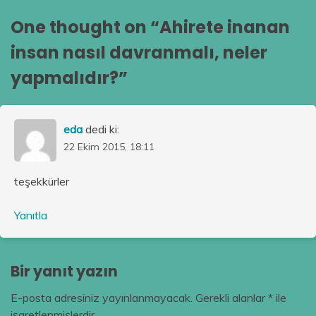
One thought on “
Ahirete inanan
insan nasıl davranmalı, neler
yapmalıdır?
”
eda
dedi ki:
22 Ekim 2015, 18:11
teşekkürler
Yanıtla
Bir yanıt yazın
E-posta adresiniz yayınlanmayacak.
Gerekli alanlar
*
ile
işaretlenmişlerdir