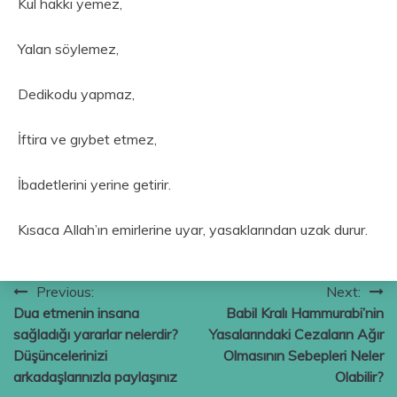
Kul hakkı yemez,
Yalan söylemez,
Dedikodu yapmaz,
İftira ve gıybet etmez,
İbadetlerini yerine getirir.
Kısaca Allah’ın emirlerine uyar, yasaklarından uzak durur.
Yazı
Previous:
Next:
Dua etmenin insana
Babil Kralı Hammurabi’nin
gezinmesi
sağladığı yararlar nelerdir?
Yasalarındaki Cezaların Ağır
Düşüncelerinizi
Olmasının Sebepleri Neler
arkadaşlarınızla paylaşınız
Olabilir?