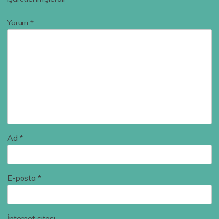
Yorum
*
Ad
*
E-posta
*
İnternet sitesi