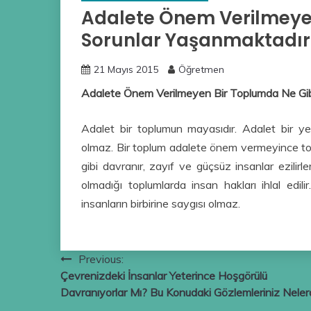
Adalete Önem Verilmeyen
Sorunlar Yaşanmaktadır? 
21 Mayıs 2015
Öğretmen
Adalete Önem Verilmeyen Bir Toplumda Ne Gibi
Adalet bir toplumun mayasıdır. Adalet bir y
olmaz. Bir toplum adalete önem vermeyince top
gibi davranır, zayıf ve güçsüz insanlar ezili
olmadığı toplumlarda insan hakları ihlal edi
insanların birbirine saygısı olmaz.
Yazı
Previous:
Çevrenizdeki İnsanlar Yeterince Hoşgörülü
gezinmesi
Davranıyorlar Mı? Bu Konudaki Gözlemleriniz Neler