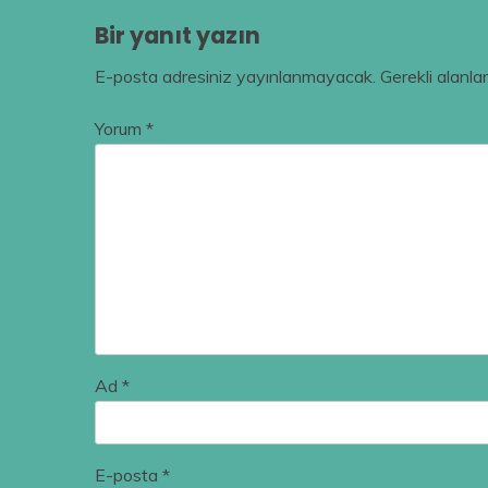
Bir yanıt yazın
E-posta adresiniz yayınlanmayacak.
Gerekli alanla
Yorum
*
Ad
*
E-posta
*