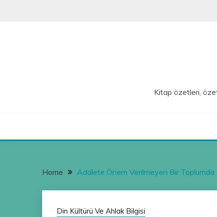
Skip
to
content
Kitap özetleri, özet
Home
Adalete Önem Verilmeyen Bir Toplumda Ne
Din Kültürü Ve Ahlak Bilgisi