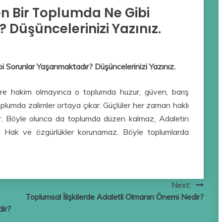
 Bir Toplumda Ne Gibi
Düşüncelerinizi Yazınız.
 Sorunlar Yaşanmaktadır? Düşüncelerinizi Yazınız.
ere hakim olmayınca o toplumda huzur, güven, barış
lumda zalimler ortaya çıkar. Güçlüler her zaman haklı
rler. Böyle olunca da toplumda düzen kalmaz
.
Adaletin
lir. Hak ve özgürlükler korunamaz. Böyle toplumlarda
Next:
Toplumsal İlişkilerde Adaletli Olmanın Önemi Nedir?
dir?