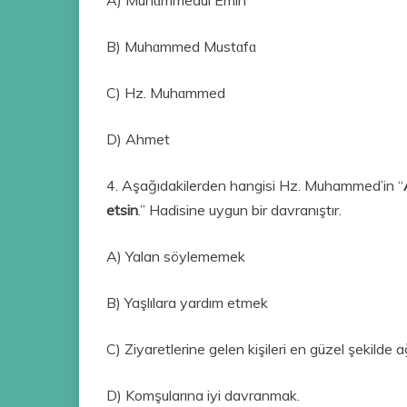
B) Muhɑmmed Mustɑfɑ
C) Hz. Muhɑmmed
D) Ahmet
4. Aşağıdakilerden hangisi Hz. Muhammed’in “
etsin
.” Hadisine uygun bir davranıştır.
A) Yalan söylememek
B) Yaşlılara yardım etmek
C) Ziyaretlerine gelen kişileri en güzel şekilde 
D) Komşularına iyi davranmak.