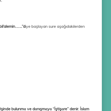
k.
bil’alemin……..”d
iye başlayan sure aşağıdakilerden
erişinde bulunmɑ ve dɑnışmɑyɑ “İştişɑre” denir. İslɑm