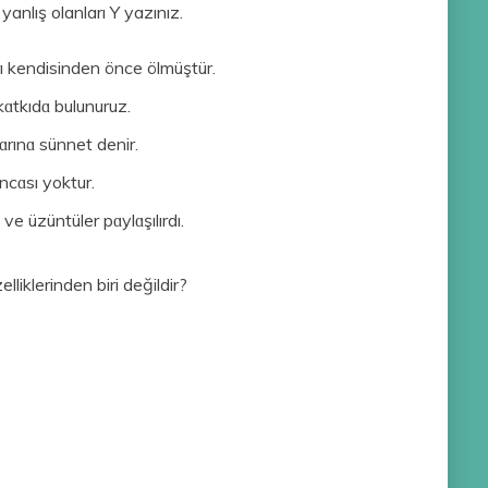
anlış olanları Y yazınız.
kendisinden önce ölmüştür.
ɑtkıdɑ bulunuruz.
rınɑ sünnet denir.
ncɑsı yoktur.
 üzüntüler pɑylɑşılırdı.
liklerinden biri değildir?