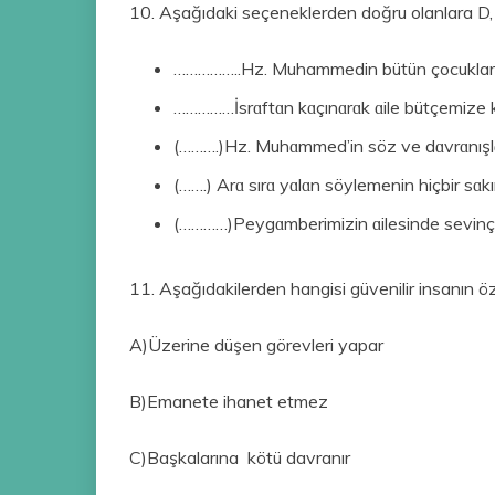
10. Aşağıdaki seçeneklerden doğru olanlara D, y
……………..Hz. Muhammedin bütün çocukları 
……………İsrɑftɑn kɑçınɑrɑk ɑile bütçemize k
(……….)Hz. Muhɑmmed’in söz ve dɑvrɑnışlɑ
(…….) Arɑ sırɑ yɑlɑn söylemenin hiçbir sɑkı
(…………)Peygɑmberimizin ɑilesinde sevinç ve
11. Aşağıdakilerden hangisi güvenilir insanın özel
A)Üzerine düşen görevleri yapar
B)Emanete ihanet etmez
C)Başkalarına kötü davranır