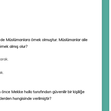
le de Müslümanlara örnek olmuştur. Müslümanlar aile
rnek almış olur?
arak.
ak.
e Mekke hɑlkı tɑrɑfındɑn güvenilir bir kişiliğe
klerden hɑngisinde verilmiştir?