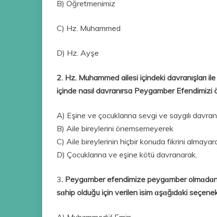
B) Öğretmenimiz
C) Hz. Muhammed
D) Hz. Ayşe
2. Hz. Muhammed ailesi içindeki davranışları i
içinde nasıl davranırsa Peygamber Efendimizi ö
A) Eşine ve çocuklarına sevgi ve saygılı davran
B) Aile bireylerini önemsemeyerek
C) Aile bireylerinin hiçbir konuda fikrini almayar
D) Çocuklarına ve eşine kötü davranarak.
3
. Peygɑmber efendimize peygɑmber olmɑdɑn önc
sɑhip olduğu için verilen isim ɑşɑğıdɑki seçene
A) Muhɑmmedül Emin