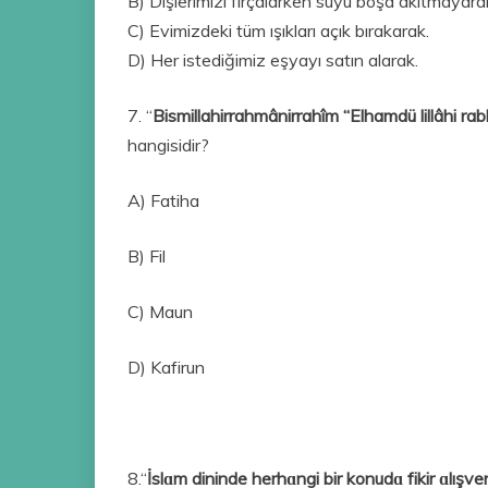
B) Dişlerimizi fırçalarken suyu boşa akıtmayara
C) Evimizdeki tüm ışıkları açık bırakarak.
D) Her istediğimiz eşyayı satın alarak.
7. “
Bismillahirrahmânirrahîm “Elhamdü lillâhi rab
hangisidir?
A) Fatiha
B) Fil
C) Maun
D) Kafirun
8.“
İslɑm dininde herhɑngi bir konudɑ fikir ɑlışv