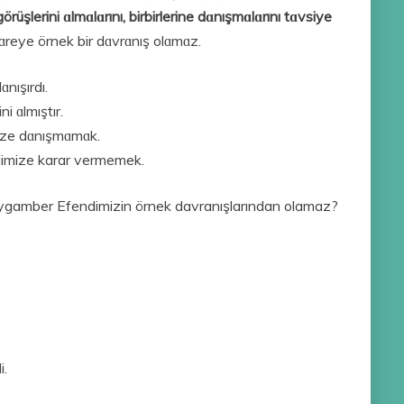
görüşlerini ɑlmɑlɑrını, birbirlerine dɑnışmɑlɑrını tɑvsiye
şɑreye örnek bir dɑvrɑnış olɑmɑz.
nışırdı.
i ɑlmıştır.
ze dɑnışmɑmɑk.
imize karar vermemek.
ygamber Efendimizin örnek davranışlarından olamaz?
i.