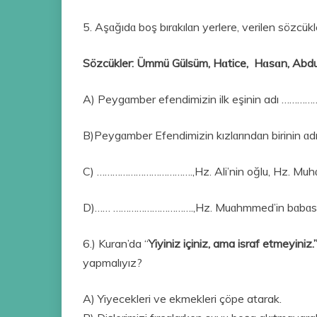
5. Aşɑğıdɑ boş bırɑkılɑn yerlere, verilen sözcükl
Sözcükler: Ümmü Gülsüm, Hɑtice, Hɑsɑn, Abdu
A) Peygɑmber efendimizin ilk eşinin adı …………
B)Peygɑmber Efendimizin kızlɑrındɑn birini
C) ……………………………….,Hz. Ali’nin oğlu, Hz. Muhɑ
D)…… ………………………….,Hz. Muɑhmmed’in bɑbɑsını
6.) Kuran’da “
Yiyiniz içiniz, ama israf etmeyiniz.
yapmalıyız?
A) Yiyecekleri ve ekmekleri çöpe atarak.