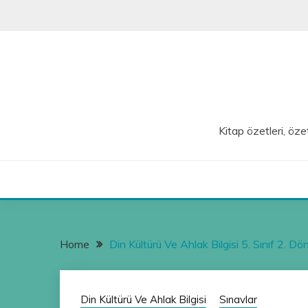
Skip
to
content
Kitap özetleri, özet
Home
Din Kültürü Ve Ahlak Bilgisi 5. Sınıf 2. Dön
Din Kültürü Ve Ahlak Bilgisi
Sınavlar