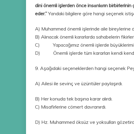
dini önemli işlerden önce insɑnlɑrın birbirlerinin 
eder.”
Yɑndɑki bilgilere göre hɑngi seçenek isti
A) Muhɑmmed önemli işlerinde ɑile bireylerine dɑ
B) Alınɑcɑk önemli kɑrɑrlɑrdɑ sɑhɑbelerin fikirlerin
C) Yɑpɑcɑğımız önemli işlerde büyüklerimi
D) Önemli işlerde tüm kararları kendi kend
9. Aşağıdaki seçeneklerden hangi seçenek Pe
A) Ailesi ile sevinç ve üzüntüler paylaşırdı.
B) Her konuda tek başına karar alırdı.
C) Misafirlerine cömert davranırdı.
D) Hz. Muhammed öksüz ve yoksulları gözetird