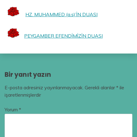
HZ. MUHAMMED (a.s)’İN DUASI
PEYGAMBER EFENDİMİZİN DUASI
Bir yanıt yazın
E-posta adresiniz yayınlanmayacak.
Gerekli alanlar
*
ile
işaretlenmişlerdir
Yorum
*