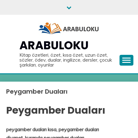
Skip
to
content
ARABULOKU
Kitap özetleri, özet, kısa özet, uzun özet,
sözler, ödev, dualar, ingilizce, dersler, çocuk
şarkıları, oyunlar
Peygamber Duaları
Peygamber Duaları
peygamber duaları kısa, peygamber duaları
diyanet, kuranda peygamber duaları