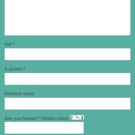
Ad
*
E-posta
*
İnternet sitesi
Are you human? Please solve: