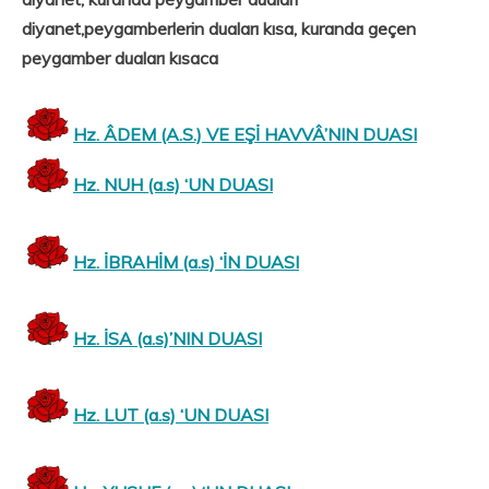
diyanet,peygamberlerin duaları kısa, kuranda geçen
peygamber duaları kısaca
Hz. ÂDEM (A.S.) VE EŞİ HAVVÂ’NIN DUASI
Hz. NUH (a.s) ‘UN DUASI
Hz. İBRAHİM (a.s) ‘İN DUASI
Hz. İSA (a.s)’NIN DUASI
Hz. LUT (a.s) ‘UN DUASI