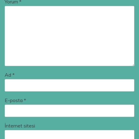
Yorum
*
Ad
*
E-posta
*
İnternet sitesi