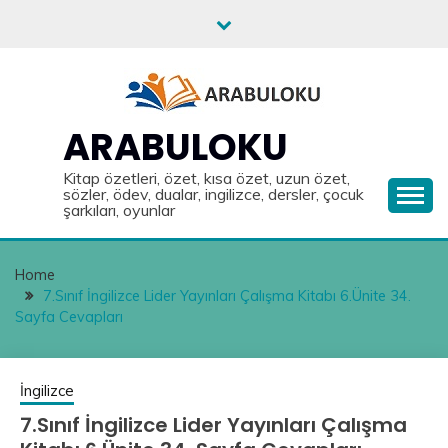
Skip
to
content
ARABULOKU
Kitap özetleri, özet, kısa özet, uzun özet,
sözler, ödev, dualar, ingilizce, dersler, çocuk
şarkıları, oyunlar
Home
7.Sınıf İngilizce Lider Yayınları Çalışma Kitabı 6.Ünite 34.
Sayfa Cevapları
İngilizce
7.Sınıf İngilizce Lider Yayınları Çalışma