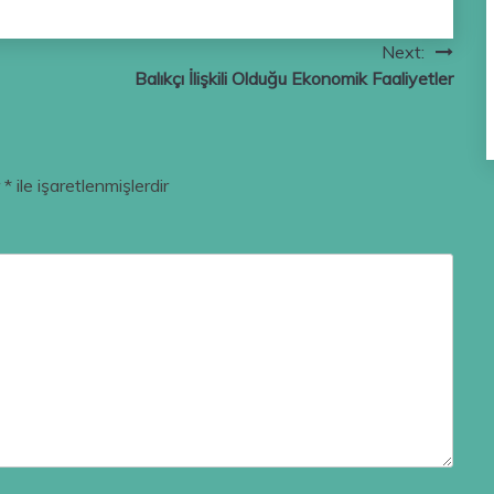
Next:
Balıkçı İlişkili Olduğu Ekonomik Faaliyetler
r
*
ile işaretlenmişlerdir