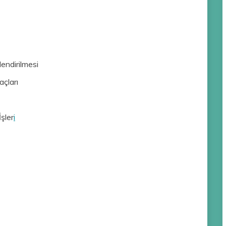
endirilmesi
açları
şler
i