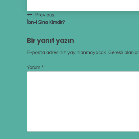
Yazı
Previous:
İbn-i Sina Kimdir?
gezinmesi
Bir yanıt yazın
E-posta adresiniz yayınlanmayacak.
Gerekli alanla
Yorum
*