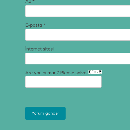
Ad
*
E-posta
*
İnternet sitesi
Are you human? Please solve: