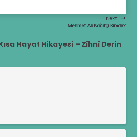
Next:
Mehmet Ali Kağıtçı Kimdir?
 Kısa Hayat Hikayesi – Zihni Derin