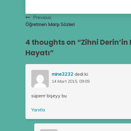
Yazı
Previous:
Öğretmen Marşı Sözleri
gezinmesi
4 thoughts on “
Zihni Derin’in
Hayatı
”
mine3232
dedi ki:
14 Mart 2015, 09:09
süperrr bişeyy bu
Yanıtla