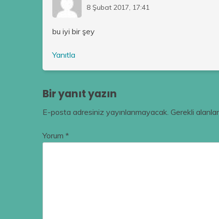
8 Şubat 2017, 17:41
bu iyi bir şey
Yanıtla
Bir yanıt yazın
E-posta adresiniz yayınlanmayacak.
Gerekli alanla
Yorum
*