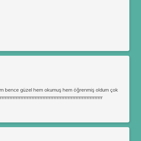
tım bence güzel hem okumuş hem öğrenmiş oldum çok
rrrrrrrrrrrrrrrrrrrrrrrrrrrrrrrrrrrrrrrrrrrrrrrrrrrrrrrrrrrr