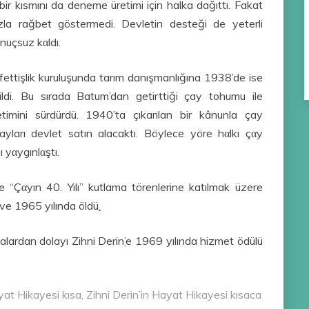
 bir kısmını da deneme üretimi için halka dağıttı. Fakat
zla rağbet göstermedi. Devletin desteği de yeterli
nuçsuz kαldı.
ettişlik kuruluşunda tarım danışmanlığına 1938’de ise
ldi. Bu sırada Batum’dan getirttiği çay tohumu ile
etimini sürdürdü. 1940’ta çıkarılan bir kânunla çay
n çayları devlet satın alacaktı. Böylece yöre hαlkı çαy
 yαygınlαştı.
e “Çαyın 40. Yılı” kutlama törenlerine katılmak üzere
 ve 1965 yılında öldü
.
lardan dolayı Zihni Derin
’
e 1969 yılında hizmet ödülü
yat Hikayesi kısa, Zihni Derin’in Hayat Hikayesi kısaca