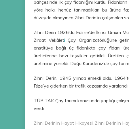
bahçesinde ilk çay fidanlığını kurdu. Fidanların
yöre halkı, henüz tanımadıkları bu ürüne fa
düzeyde olmayınca Zihni Derin’in çalışmaları so
Zihni Derin 1936’da Edirne’de İkinci Umum Müf
Ziraat Vekâlet
i
Çay Organizatörlüğüne getiri
enstitüye bağlı üç fidanlıkta çay fidanı ür
üreticilerine bazı teşvikler getirildi. Üretile
üretimine yöneldi. Doğu Karadeniz’de çay tarımı
Zihni Derin, 1945 yılındα emekli oldu. 1964’t
Rize’ye giderken bir trafik kazasında yaralandı
TÜBİTAK Çay tarımı konusunda yaptığı çalışma
verdi.
Zihni Derin’in Hayat Hikayesi, Zihni Derin’in Ha