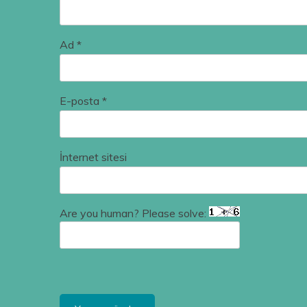
Ad
*
E-posta
*
İnternet sitesi
Are you human? Please solve: