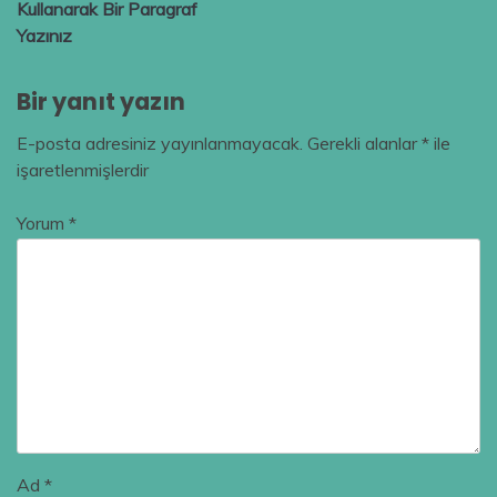
Kullanarak Bir Paragraf
Yazınız
Bir yanıt yazın
E-posta adresiniz yayınlanmayacak.
Gerekli alanlar
*
ile
işaretlenmişlerdir
Yorum
*
Ad
*