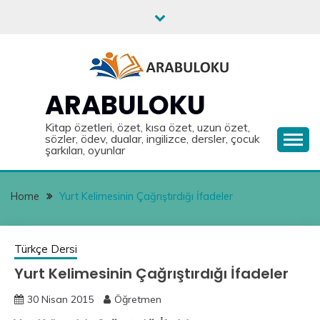
Skip
to
content
ARABULOKU
Kitap özetleri, özet, kısa özet, uzun özet,
sözler, ödev, dualar, ingilizce, dersler, çocuk
şarkıları, oyunlar
Home
Yurt Kelimesinin Çağrıştırdığı İfadeler
Türkçe Dersi
Yurt Kelimesinin Çağrıştırdığı İfadeler
30 Nisan 2015
Öğretmen