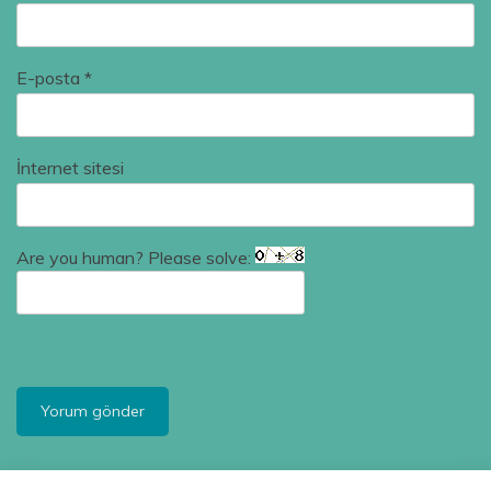
E-posta
*
İnternet sitesi
Are you human? Please solve: