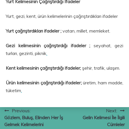
Yurt Kelimesinin Çağrıştırdığı İfadeler
Yurt, gezi, kent, ürün kelimelerinin çağrıştırdıkları ifadeler
Yurt çağrıştırdıkları ifadeler ;
vatan, millet, memleket.
Gezi kelimesinin çağrıştırdığı ifadeler ;
seyahat, gezi
turları, gezinti, piknik
.
Kent kelimesinin çağrıştırdığı ifadeler;
şehir, trafik, ulaşım.
Ürün kelimesinin çağrıştırdığı ifadeler;
üretim, ham madde,
tüketim
.
Yazı
Previous:
Next:
Gözlem, Buluş, Elinden Her İş
Gelin Kelimesi İle İlgili
gezinmesi
Gelmek Kelimelerini
Cümleler