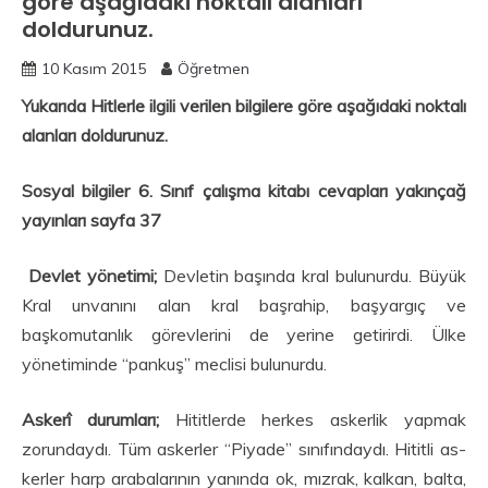
göre aşağıdaki noktalı alanları
doldurunuz.
10 Kasım 2015
Öğretmen
Yukarıda Hitlerle ilgili verilen bilgilere göre aşağıdaki noktalı
alanları doldurunuz.
Sosyal bilgiler 6. Sınıf çalışma kitabı cevapları yakınçağ
yayınları sayfa 37
Devlet yönetimi;
Devletin başında kral bulunurdu. Büyük
Kral unvanını alan kral başrahip, başyargıç ve
başkomutanlık görevlerini de yerine getirirdi. Ülke
yönetiminde “pankuş” meclisi bulunurdu.
Askerî durumları;
Hititlerde herkes askerlik yapmak
zorundaydı. Tüm askerler “Piyade” sınıfındaydı. Hititli as­
kerler harp arabalarının yanında ok, mızrak, kalkan, balta,