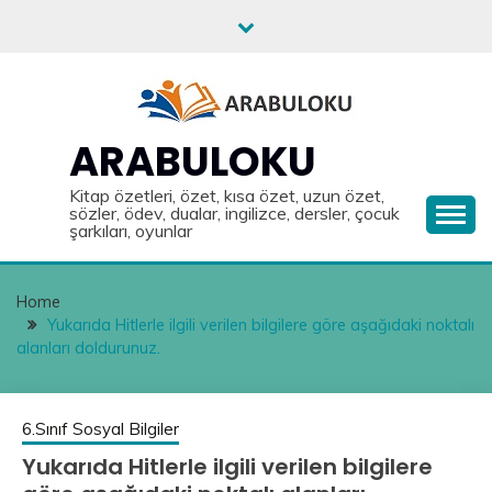
Skip
to
content
ARABULOKU
Kitap özetleri, özet, kısa özet, uzun özet,
sözler, ödev, dualar, ingilizce, dersler, çocuk
şarkıları, oyunlar
Home
Yukarıda Hitlerle ilgili verilen bilgilere göre aşağıdaki noktalı
alanları doldurunuz.
6.Sınıf Sosyal Bilgiler
Yukarıda Hitlerle ilgili verilen bilgilere