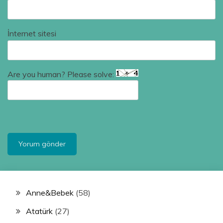
İnternet sitesi
Are you human? Please solve:
Anne&Bebek
(58)
Atatürk
(27)