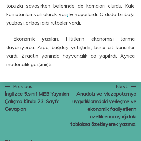
topuzla savaşırken bellerinde de kamaları olurdu. Kale
komutanları vali olarak vaz
i
fe yaparlardı. Orduda binbaşı,
yüzbaşı, onbaşı gibi rütbeler vardı.
Ekonomik yapıları:
Hititlerin ekonomisi tarıma
dayanıyordu. Arpa, buğday yetiştirilir, buna ait kanunlar
vardı. Ziraatin yanında hayvancılık da yapılırdı. Ayrıca
madencilik gelişmişti.
Yazı
Previous:
Next:
İngilizce 5.sınıf MEB Yayınları
Anadolu ve Mezo­potamya
gezinmesi
Çalışma Kitabı 23. Sayfa
uygarlıklarındaki yerleşme ve
Cevapları
ekonomik faaliyetlerin
özelliklerini aşağıdaki
tablolara özetleye­rek yazınız.