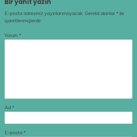
Bir yanıt yazın
E-posta adresiniz yayınlanmayacak.
Gerekli alanlar
*
ile
işaretlenmişlerdir
Yorum
*
Ad
*
E-posta
*