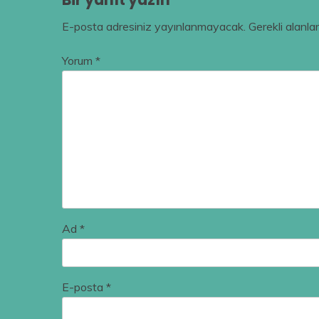
E-posta adresiniz yayınlanmayacak.
Gerekli alanla
Yorum
*
Ad
*
E-posta
*