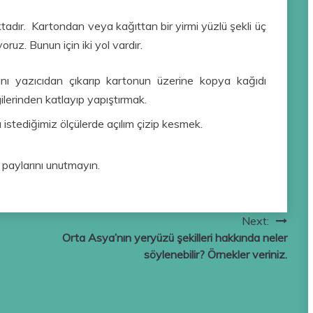
adır. Kartondan veya kağıttan bir yirmi yüzlü şekli üç
ruz. Bunun için iki yol vardır.
ımını yazıcıdan çıkarıp kartonun üzerine kopya kağıdı
gilerinden katlayıp yapıştırmak.
 istediğimiz ölçülerde açılım çizip kesmek.
a paylarını unutmayın.
Next:
Orta Asya’nın yeryüzü şekilleri hakkında neler
söylenebilir? Örnekler veriniz.