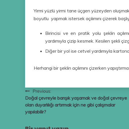
Yirmi yüzlü yirmi tane üçgen yüzeyden oluşmakt
boyutlu yapmak istersek açılımını çizerek başlıyo
Birincisi ve en pratik yolu şeklin açıl
yardımıyla çizip kesmek. Kesilen şekli çiz
Diğer bir yol ise cetvel yardımıyla kartona
Herhangi bir şeklin açılımını çizerken yapıştırm
Yazı
Previous:
Doğal çevreyle barışık yaşamak ve doğal çevreye
gezinmesi
olan duyarlılığı artırmak için ne gibi çalışmalar
yapılabilir?
Bir yanıt yazın