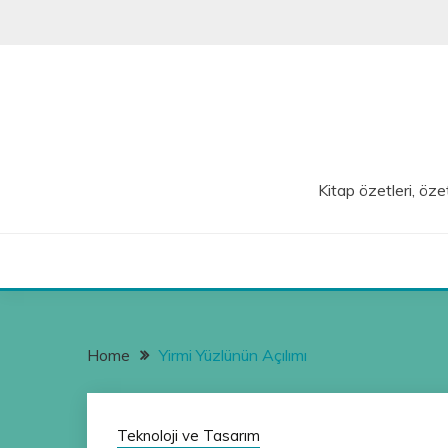
Skip
to
content
Kitap özetleri, özet
Home
Yirmi Yüzlünün Açılımı
Teknoloji ve Tasarım