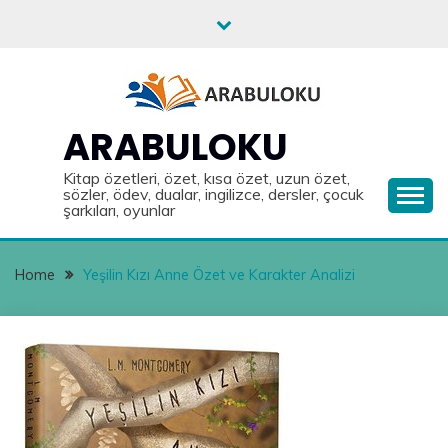
Skip
to
content
ARABULOKU
Kitap özetleri, özet, kısa özet, uzun özet,
sözler, ödev, dualar, ingilizce, dersler, çocuk
şarkıları, oyunlar
Home
Yeşilin Kızı Anne Özet ve Karakter Analizi