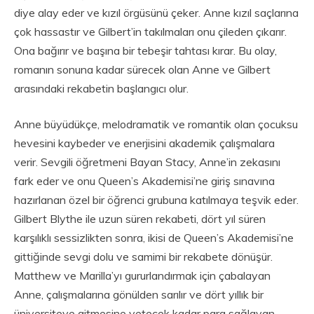
diye alay eder ve kızıl örgüsünü çeker. Anne kızıl saçlarına
çok hassastır ve Gilbert’in takılmaları onu çileden çıkarır.
Ona bağırır ve başına bir tebeşir tahtası kırar. Bu olay,
romanın sonuna kadar sürecek olan Anne ve Gilbert
arasındaki rekabetin başlangıcı olur.
Anne büyüdükçe, melodramatik ve romantik olan çocuksu
hevesini kaybeder ve enerjisini akademik çalışmalara
verir. Sevgili öğretmeni Bayan Stacy, Anne’in zekasını
fark eder ve onu Queen’s Akademisi’ne giriş sınavına
hazırlanan özel bir öğrenci grubuna katılmaya teşvik eder.
Gilbert Blythe ile uzun süren rekabeti, dört yıl süren
karşılıklı sessizlikten sonra, ikisi de Queen’s Akademisi’ne
gittiğinde sevgi dolu ve samimi bir rekabete dönüşür.
Matthew ve Marilla’yı gururlandırmak için çabalayan
Anne, çalışmalarına gönülden sarılır ve dört yıllık bir
üniversiteye gitmesine yetecek kadar para sağlayan