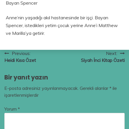
Bayan Spencer
Anne’nin yaşadığı akıl hastanesinde bir işçi. Bayan
Spencer, istedikleri yetim çocuk yerine Anne’i Matthew
ve Marilla’ya getirir.
Yazı
Previous:
Next:
Heidi Kısa Özet
Siyah İnci Kitap Özeti
gezinmesi
Bir yanıt yazın
E-posta adresiniz yayınlanmayacak.
Gerekli alanlar
*
ile
işaretlenmişlerdir
Yorum
*