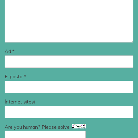
Ad
*
E-posta
*
İnternet sitesi
Are you human? Please solve: