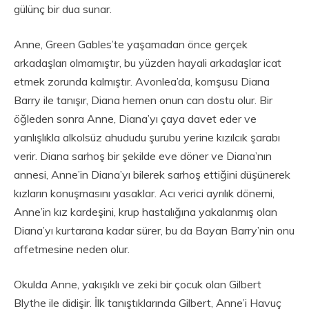
gülünç bir dua sunar.
Anne, Green Gables’te yaşamadan önce gerçek
arkadaşları olmamıştır, bu yüzden hayali arkadaşlar icat
etmek zorunda kalmıştır. Avonlea’da, komşusu Diana
Barry ile tanışır, Diana hemen onun can dostu olur. Bir
öğleden sonra Anne, Diana’yı çaya davet eder ve
yanlışlıkla alkolsüz ahududu şurubu yerine kızılcık şarabı
verir. Diana sarhoş bir şekilde eve döner ve Diana’nın
annesi, Anne’in Diana’yı bilerek sarhoş ettiğini düşünerek
kızların konuşmasını yasaklar. Acı verici ayrılık dönemi,
Anne’in kız kardeşini, krup hastalığına yakalanmış olan
Diana’yı kurtarana kadar sürer, bu da Bayan Barry’nin onu
affetmesine neden olur.
Okulda Anne, yakışıklı ve zeki bir çocuk olan Gilbert
Blythe ile didişir. İlk tanıştıklarında Gilbert, Anne’i Havuç