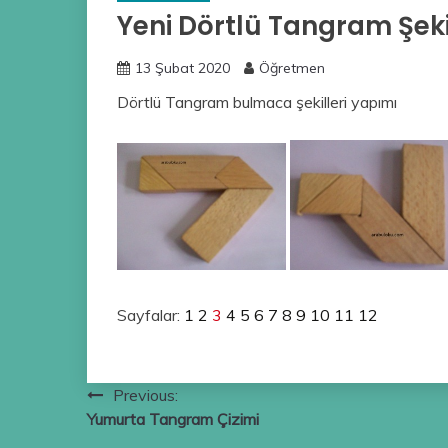
Yeni Dörtlü Tangram Şekil
13 Şubat 2020
Öğretmen
Dörtlü Tangram bulmaca şekilleri yapımı
Sayfalar:
1
2
3
4
5
6
7
8
9
10
11
12
Yazı
Previous:
Yumurta Tangram Çizimi
gezinmesi