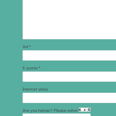
Ad
*
E-posta
*
İnternet sitesi
Are you human? Please solve: