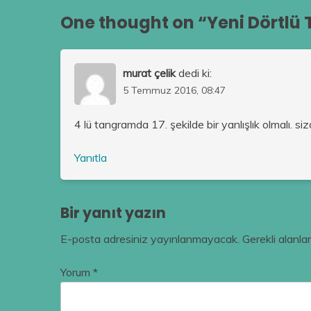
One thought on “
Yeni Dörtlü 
murat çelik
dedi ki:
5 Temmuz 2016, 08:47
4 lü tangramda 17. şekilde bir yanlışlık olmalı. 
Yanıtla
Bir yanıt yazın
E-posta adresiniz yayınlanmayacak.
Gerekli alanla
Yorum
*