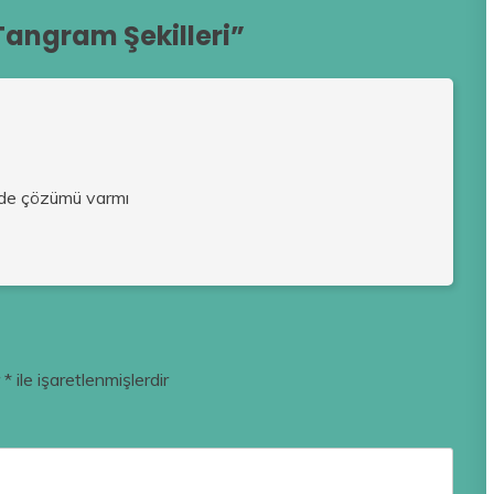
Tangram Şekilleri
”
sizde çözümü varmı
r
*
ile işaretlenmişlerdir