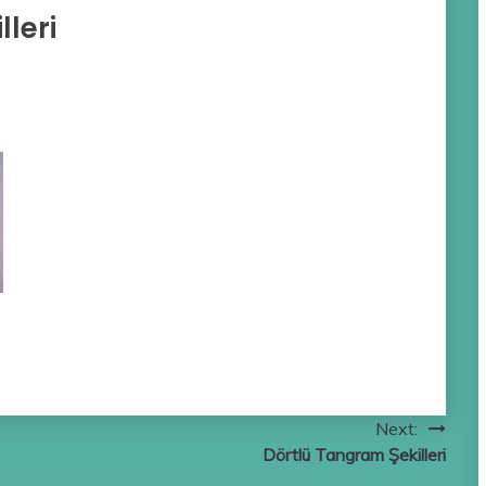
leri
Next:
Dörtlü Tangram Şekilleri