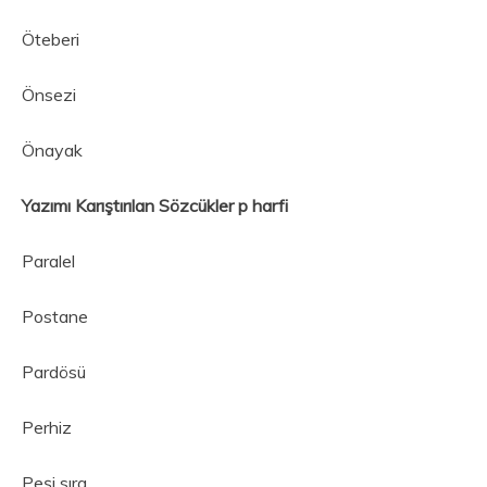
Öteberi
Önsezi
Önayak
Yazımı Karıştırılan Sözcükler p harfi
Paralel
Postane
Pardösü
Perhiz
Peşi sıra