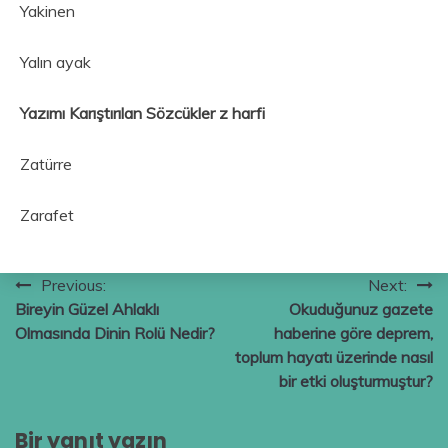
Yakinen
Yalın ayak
Yazımı Karıştırılan Sözcükler z harfi
Zatürre
Zarafet
Yazı
Previous:
Next:
Bireyin Güzel Ahlaklı
Okuduğunuz gazete
gezinmesi
Olmasında Dinin Rolü Nedir?
haberine göre deprem,
toplum hayatı üzerinde nasıl
bir etki oluşturmuştur?
Bir yanıt yazın