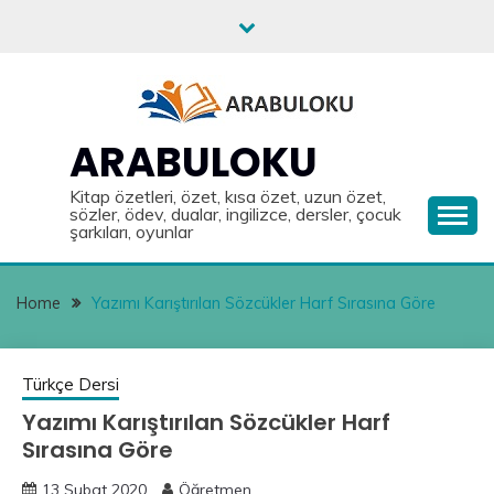
Skip
to
content
ARABULOKU
Kitap özetleri, özet, kısa özet, uzun özet,
sözler, ödev, dualar, ingilizce, dersler, çocuk
şarkıları, oyunlar
Home
Yazımı Karıştırılan Sözcükler Harf Sırasına Göre
Türkçe Dersi
Yazımı Karıştırılan Sözcükler Harf
Sırasına Göre
13 Şubat 2020
Öğretmen