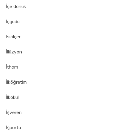
İçe dönük
İçgüdü
Isıölçer
İllüzyon
İtham
İlköğretim
İlkokul
İşveren
İşporta