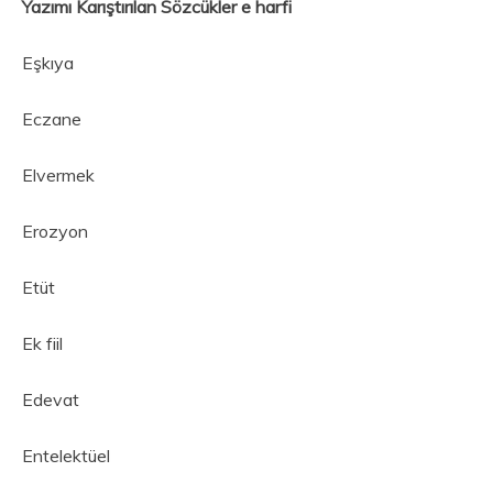
Yazımı Karıştırılan Sözcükler e harfi
Eşkıya
Eczane
Elvermek
Erozyon
Etüt
Ek fiil
Edevat
Entelektüel