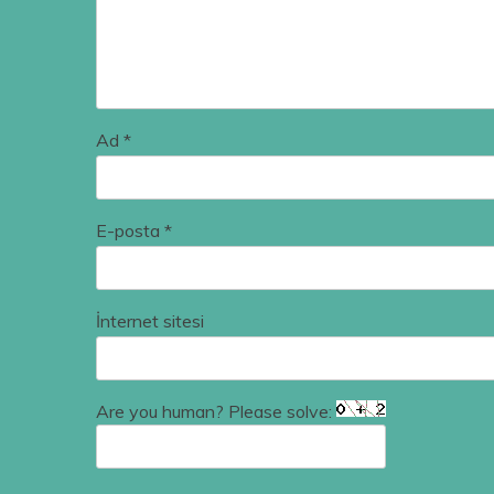
Ad
*
E-posta
*
İnternet sitesi
Are you human? Please solve: