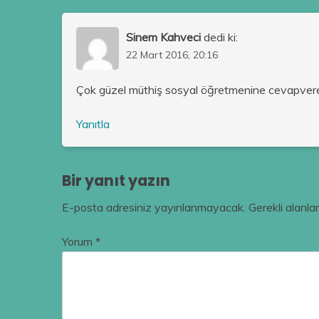
Sinem Kahveci
dedi ki:
22 Mart 2016, 20:16
Çok güzel müthiş sosyal öğretmenine cevapvereb
Yanıtla
Bir yanıt yazın
E-posta adresiniz yayınlanmayacak.
Gerekli alanla
Yorum
*