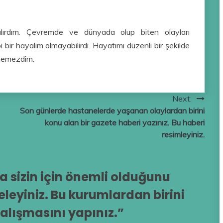
alırdım. Çevremde ve dünyada olup biten olayları
 bir hayalim olmayabilirdi. Hayatımı düzenli bir şekilde
inemezdim.
Next:
Son günlerde hastanelerde yaşanan olaylardan birini
konu alan bir gazete haberi yazınız. Bu haberi
resimleyiniz.
 sizin için önemli olduğunu
leyiniz. Bu kurumlardan birini
alışmasını yapınız.
”