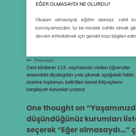
EĞER OLMASAYDI NE OLURDU?
Okulum olmasaydı; eğitim alamaz, cahil k
kavrayamazdım. İyi bir meslek sahibi olmak gibi
devam ettirebilmek için gerekli bazı bi
l
gileri ed
Yazı
Previous:
Ders kitabının 115. sayfasında verilen öğrenciler
gezinmesi
arasındaki diyalogdan yola çıkarak aşağıdaki tablo
üzerine toplumun, belirtilen temel ihtiyaçlarını
karşılayan kurumları yazınız
One thought on “
Yaşamınızda
düşündüğünüz kurumları liste
seçerek “Eğer olmasaydı…” ç