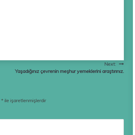
Next:
Yaşadığınız çevrenin meşhur yemeklerini araştırınız.
r
*
ile işaretlenmişlerdir