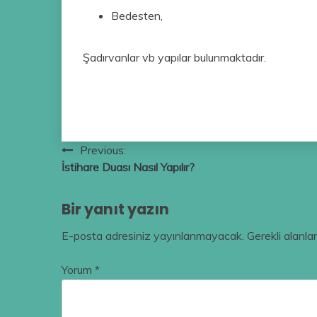
Bedesten,
Şadırvanlar vb yapılar bulunmaktadır.
Yazı
Previous:
İstihare Duası Nasıl Yapılır?
gezinmesi
Bir yanıt yazın
E-posta adresiniz yayınlanmayacak.
Gerekli alanla
Yorum
*