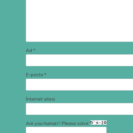
Ad
*
E-posta
*
İnternet sitesi
Are you human? Please solve: