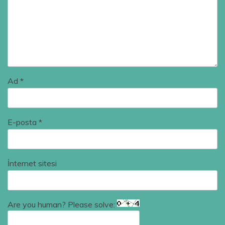
Ad
*
E-posta
*
İnternet sitesi
Are you human? Please solve: