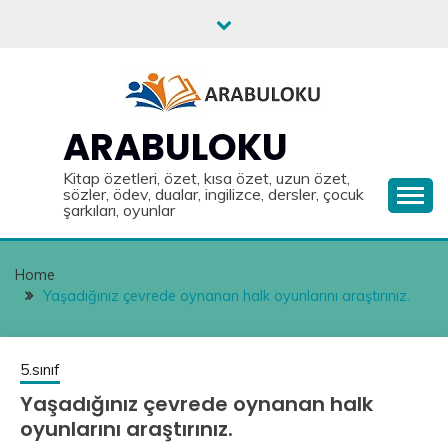
Skip
to
content
ARABULOKU
Kitap özetleri, özet, kısa özet, uzun özet,
sözler, ödev, dualar, ingilizce, dersler, çocuk
şarkıları, oyunlar
Home
Yaşadığınız çevrede oynanan halk oyunlarını araştırınız.
5.sınıf
Yaşadığınız çevrede oynanan halk
oyunlarını araştırınız.